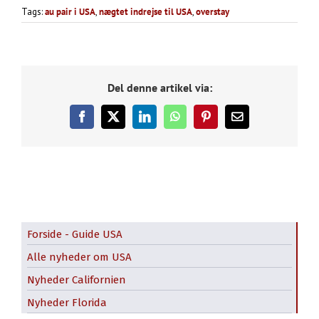
Tags:
au pair i USA
,
nægtet indrejse til USA
,
overstay
Del denne artikel via:
Facebook
X
LinkedIn
WhatsApp
Pinterest
E-
mail
Forside - Guide USA
Alle nyheder om USA
Nyheder Californien
Nyheder Florida