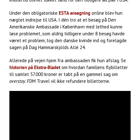
Under den obligatoriske
ESTA ansøgning
online blev hun
nægtet indrejse til USA. I dén tro at et besøg på Den
Amerikanske Ambassade i København med lethed kunne
løse problemet, som aldrig tidligere under 8 besøg havde
været et problem, tog den danske kvinde ind og forelagde
sagen på Dag Hammarskjölds Allé 24.
Allerede på vejen hjem fra ambassaden fik hun afslag. Se
historien på Ekstra-Bladet
om hvordan familiens flybilletter
til samlet 57.000 kroner er tabt på en gammel sag om
overstay
. FDM Travel vil ikke refundere billetterne.