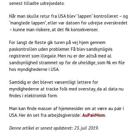
senest tilladte udrejsedato.
Når man skulle retur fra USA blev “lappen” kontrolleret – og
“manglede lappen”, eller var datoen for udrejse overskredet
– kunne man risikere, at det fik konsekvenser.
For langt de fleste gik turen på vej hjem gennem
paskontrollen uden problemer. Få blev sandsynligvis
registreret som illegale. Men nu er der altså med al
sandsynlighed strammet op for de uheldige, som fik en file
hos myndighederne i USA.
Samtidig er det blevet væsentligt lettere for
myndighederne at tracke folk med overstay, da al data nu
findes i elektronisk form.
Man kan finde masser af hjemmesider om at være au pair i
USA. Her én set fra arbejdsgiverside:
AuPairMom
.
Denne artikel er senest opdateret: 23. juli 2019.