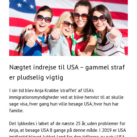
Nægtet indrejse til USA – gammel straf
er pludselig vigtig
I sin tid blev Anja Krabbe ‘straffet’ af USA’s
immigrationsmyndigheder ved at blive henvist til at skulle
søge visa, hver gang hun ville besøge USA, hvor hun har
familie.
Det lykkedes i løbet af de næste 25 år, uden problemer for
Anja, at besøge USA 8 gange på denne måde. I 2019 er USA
imidlertid blevet lukket land for den tidligere au pair i USA.