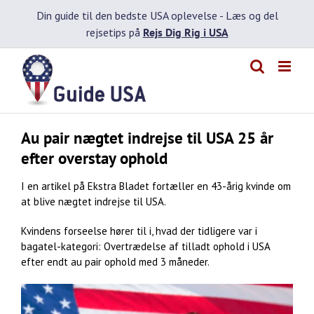
Skip
Din guide til den bedste USA oplevelse -
Læs og del
to
rejsetips på
Rejs Dig Rig i USA
content
Au pair nægtet indrejse til USA 25 år
efter overstay ophold
I en artikel på Ekstra Bladet fortæller en 43-årig kvinde om
at blive nægtet indrejse til USA.
Kvindens forseelse hører til i, hvad der tidligere var i
bagatel-kategori: Overtrædelse af tilladt ophold i USA
efter endt au pair ophold med 3 måneder.