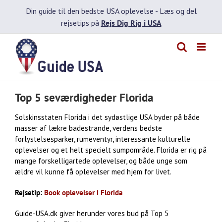
Skip
Din guide til den bedste USA oplevelse -
Læs og del
to
rejsetips på
Rejs Dig Rig i USA
content
Top 5 seværdigheder Florida
Solskinsstaten Florida i det sydøstlige USA byder på både
masser af lækre badestrande, verdens bedste
forlystelsesparker, rumeventyr, interessante kulturelle
oplevelser og et helt specielt sumpområde. Florida er rig på
mange forskelligartede oplevelser, og både unge som
ældre vil kunne få oplevelser med hjem for livet.
Rejsetip:
Book oplevelser i Florida
Guide-USA.dk giver herunder vores bud på Top 5