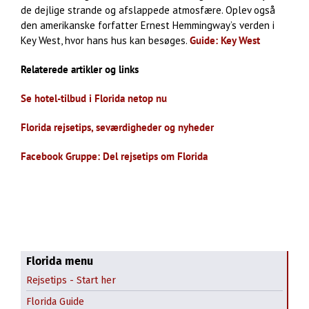
de dejlige strande og afslappede atmosfære. Oplev også
den amerikanske forfatter Ernest Hemmingway’s verden i
Key West, hvor hans hus kan besøges.
Guide: Key West
Relaterede artikler og links
Se hotel-tilbud i Florida netop nu
Florida rejsetips, seværdigheder og nyheder
Facebook Gruppe: Del rejsetips om Florida
Florida menu
Downtown Miami
Rejsetips - Start her
Little Havana i Miami
Florida Guide
Historie om Florida