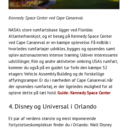
Kennedy Space Center ved Cape Canareval.
NASA’s store rumfartsbase ligger ved Floridas
Atlanterhavskyst, og et besøg på Kennedy Space Center
ved Cape Canareval er en kæmpe oplevelse. Få indblik i
hvorledes rumfartøjer udvikles, bygges og opsendes samt
oplev astronauternes intense træning. Udover interessante
udstillinger, film og andre aktiviteter omkring USA’s rumfart,
kommer du også på en guidet tur forbi den kæmpe 52
etagers Vehicle Assembly Building og de forskellige
affyringsramper. Er du i nærheden af Cape Canareval når
der opsendes rumfartøj, er der ligeledes mulighed for at
opleve dette på tæt hold.
Guide: Kennedy Space Center
4. Disney og Universal i Orlando
Et par af verdens største og mest imponerende
forlystelseskomplekser finder du i Orlando: Walt Disney