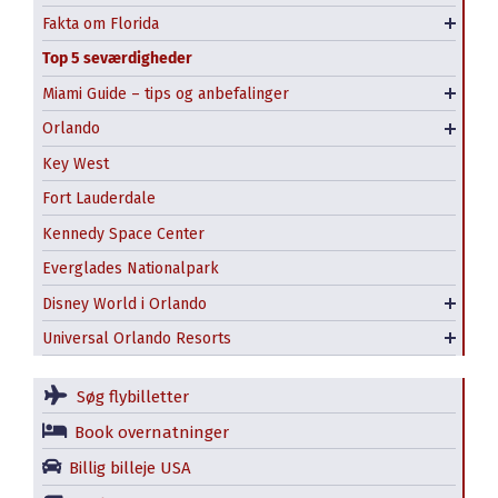
Miami Beach og det jødiske kvarter i Miami
Fakta om Florida
Vejret i Florida
Top 5 seværdigheder
South Beach, Miami
Miami Guide – tips og anbefalinger
Guidede ture i Miami
Orlando
Kissimmee
Magic Kingdom
Key West
Epcot
Fort Lauderdale
Animal Kingdom
Kennedy Space Center
Hollywood Studios
Universal Studios Fl.
Everglades Nationalpark
Disney’s vandlande
Islands of Adventure
Disney World i Orlando
Disney Springs Shopping
Universal CityWalk Orlando
Universal Orlando Resorts
Volcano Bay vandland
Søg flybilletter
Book overnatninger
Billig billeje USA