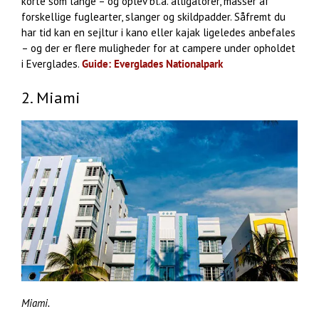
korte som lange – og oplev bl.a. alligatorer, masser af
forskellige fuglearter, slanger og skildpadder. Såfremt du
har tid kan en sejltur i kano eller kajak ligeledes anbefales
– og der er flere muligheder for at campere under opholdet
i Everglades.
Guide: Everglades Nationalpark
2. Miami
Miami.