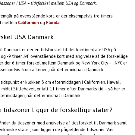
idszoner i USA – tidsforskel mellem USA og Danmark.
remgår på ovenstående kort, er der eksempelvis tre timers
el mellem
Californien
og
Florida
.
rskel USA Danmark
til Danmark er der en tidsforskel til det kontinentale USA på
og -9 timer. Jvf. ovenstående kort med angivelse af de forskellige
er der 6 timer forskel mellem Danmark og New York City – i NYC er
ksempelvis 6 om aftenen, når det er midnat i Danmark.
idspunkt er klokken 3 om eftermiddagen i Californien. Hawaii,
 midt i Stillehavet, er ialt 11 timer efter Danmarks tid – så her er
ftermiddagen, når det er midnat i Danmark.
e tidszoner ligger de forskellige stater?
inder du tidszoner med angivelse af tidsforskel til Danmark samt
rikanske stater, som ligger i de pågældende tidszoner. Vær