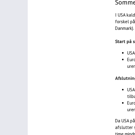
Sommer
I USA kal
forskel på
Danmark).
Start på
USA
Euro
ure
Afslutni
USA
til
Euro
ure
Da USA på
afslutter 
time mindr