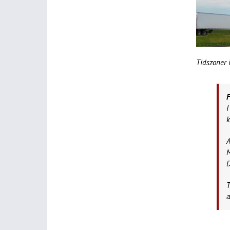
Tidszoner i
F
I
k
A
M
D
T
æ