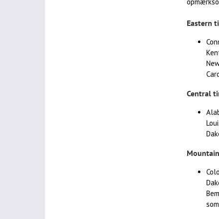
opmærksom
Eastern ti
Conn
Ken
New 
Caro
Central ti
Alab
Loui
Dak
Mountain 
Col
Dak
Bemæ
som