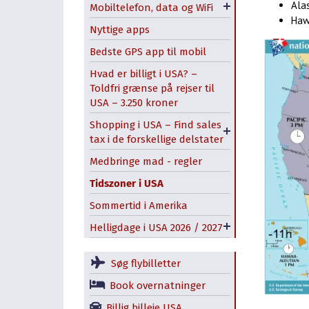
Ala
Mobiltelefon, data og WiFi
3LikeHome USA
Haw
Memorial Day –
Nyttige apps
amerikansk helligdag
sidste mandag i maj
Bedste GPS app til mobil
Independence Day i USA
Hvad er billigt i USA? –
– 4th of July
Toldfri grænse på rejser til
USA – 3.250 kroner
Labor Day
Shopping i USA – Find sales
Opnå de bedste priser i
Columbus Day i USA –
tax i de forskellige delstater
outlets i USA
kontroversiel
mærkedag i Amerika
Medbringe mad - regler
Veterans Day i USA –
Tidszoner i USA
amerikansk mærkedag
Sommertid i Amerika
Thanksgiving - vigtig
Helligdage i USA 2026 / 2027
højtid i Amerika
Søg flybilletter
Book overnatninger
Billig billeje USA