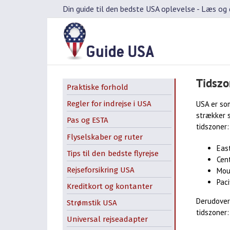
Skip
Din guide til den bedste USA oplevelse -
Læs og d
to
content
Tidszo
Praktiske forhold
USA er som
Regler for indrejse i USA
strækker s
Pas og ESTA
tidszoner:
Flyselskaber og ruter
Eas
Tips til den bedste flyrejse
Cen
Rejseforsikring USA
Mou
Paci
Kreditkort og kontanter
Martin Luther King Day –
Derudover
Strømstik USA
amerikansk helligdag
tidszoner:
Universal rejseadapter
Washington’s Birthday –
Presidents’ Day