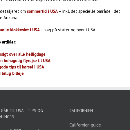
detaljeret om
sommertid i USA
– inkl. det specielle område i det
e Arizona.
uelle klokkeslet i USA
– søg på stater og byer i USA.
 artikler:
sigt over alle helligdage
n behagelig flyrejse til USA
ode tips til kørsel i USA
 billig billeje
GÅR TIL USA – TIPS OG
CALIFORNIEN
ALINGER
Californien guide