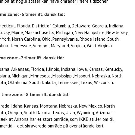
 på at nogle stater kan have områder i flere tidszoner.
me zone: -6 timer ift. dansk tid:
ecticut, Florida, District of Columbia, Delaware, Georgia, Indiana,
tucky, Maine, Massachusetts, Michigan, New Hampshire, New Jersey,
York, North Carolina, Ohio, Pennsylvania, Rhode Island, South
lina, Tennessee, Vermont, Maryland, Virginia, West Virginia.
me zone: -7 timer ift. dansk tid:
ama, Arkansas, Florida, Illinois, Indiana, Iowa, Kansas, Kentucky,
siana, Michigan, Minnesota, Mississippi, Missouri, Nebraska, North
ota, Oklahoma, South Dakota, Tennessee, Texas, Wisconsin.
time zone: -8 timer ift. dansk tid:
orado, Idaho, Kansas, Montana, Nebraska, New Mexico, North
ota, Oregon, South Dakota, Texas, Utah, Wyoming, Arizona –
rk at Arizona har et stort område, som IKKE stiller om til
mertid – det skraverede område på ovenstående kort.