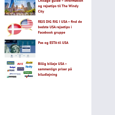
Chicago guide – information
og rejsetips til The Windy
City
REJS DIG RIG I USA – find de
bedste USA rejsetips i
Facebook gruppe
Pas og ESTA til USA
Billig billeje USA –
sammenlign priser på
biludlejning