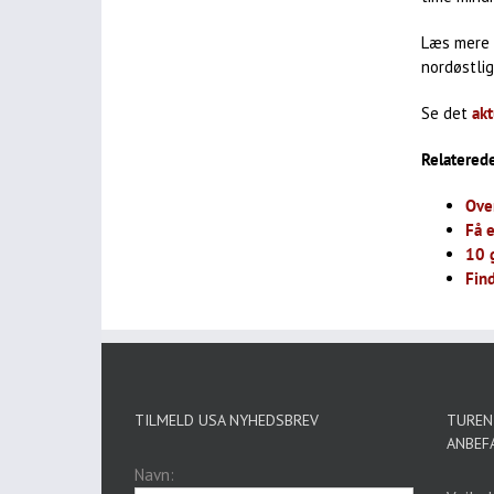
Læs mere 
nordøstlig
Se det
akt
Relaterede
Over
Få e
10 g
Find
TILMELD USA NYHEDSBREV
TUREN 
ANBEF
Navn: