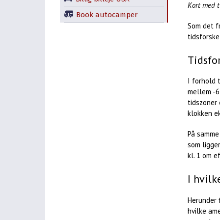
Kort med t
Book autocamper
Som det f
tidsforsk
Tidsfo
I forhold 
mellem -6 
tidszoner 
klokken e
På samme t
som ligger
kl. 1 om e
I hvilk
Herunder f
hvilke ame