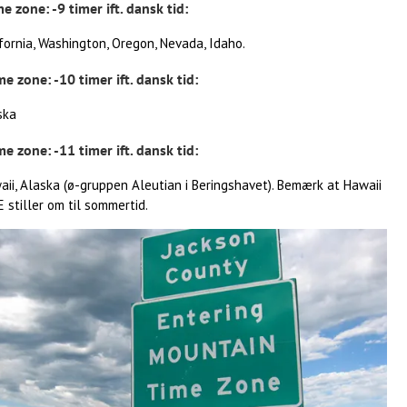
me zone: -9 timer ift. dansk tid:
fornia, Washington, Oregon, Nevada, Idaho.
me zone: -10 timer ift. dansk tid:
ska
me zone: -11 timer ift. dansk tid:
aii, Alaska (ø-gruppen Aleutian i Beringshavet). Bemærk at Hawaii
 stiller om til sommertid.