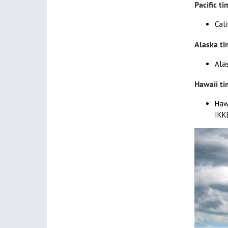
Pacific ti
Cali
Alaska ti
Ala
Hawaii ti
Haw
IKKE