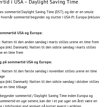
tid i USA – Daylight Saving Time
des sommertid Daylight Saving Time (DST), og der er en smule
 hvornår sommertid begynder og slutter i USA ift. Europa (inklusiv
 sommertid USA og Europa:
: Natten til den anden søndag i marts stilles urene en time frem
pa (inkl. Danmark): Natten til den sidste søndag i marts stilles
ne en time frem
ng på sommertid USA og Europa:
: Natten til den første søndag i november stilles urene en time
bage
pa (inkl. Danmark): Natten til den sidste søndag i oktober stilles
ne en time tilbage
begynder sommertid / Daylight Saving Time inden Europa og
sommertid en uge senere, kan der i et par uger om året være en
e i tidsforskel end angivet på kortet øverst i artiklen.