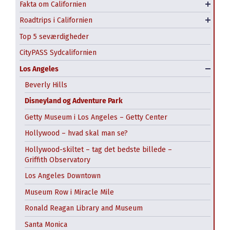
Fakta om Californien
Klimaet i Californien
Highway 1 - nord for SF.
Roadtrips i Californien
Roadtrip fra San Francisco til Las Vegas
Top 5 seværdigheder
CityPASS Sydcalifornien
Los Angeles
Beverly Hills
Disneyland og Adventure Park
Getty Museum i Los Angeles – Getty Center
Hollywood – hvad skal man se?
Hollywood-skiltet – tag det bedste billede –
Griffith Observatory
Los Angeles Downtown
Museum Row i Miracle Mile
Balboa Park
Ronald Reagan Library and Museum
Gaslamp District
CityPASS San Francisco
Santa Monica
Liberty Public Market