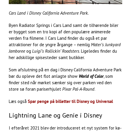
Cars Land i Disney California Adventure Park.
Byen Radiator Springs i Cars Land samt de tilhørende biler
er bygget som en tro kopi af den populære animerede
verden fra filmene. I Cars Land finder du også et par
attraktioner for de yngre årgange – nemlig
Mater’s Junkyard
Jamboree
og
Luigi’s Rollickin’ Roadsters
. Ligeledes finder du
her adskillige spisesteder samt butikker.
Som afslutning på en dag i Disney California Adventure Park
bør du opleve det flot anlagte show
World of Color
, som
finder sted når mørket sænker sig over parken ved den
store sø foran pariserhjulet
Pixar Pal-A-Round
.
Læs også
Spar penge på billetter til Disney og Universal
Lightning Lane og Genie i Disney
I efteråret 2021 blev der introduceret et nyt system for kø-