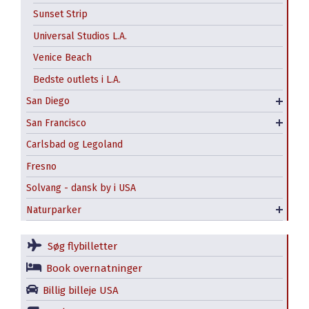
Alcatraz – fængselsø
Sunset Strip
Old Town
Chinatown
Universal Studios L.A.
San Diego Zoo
Fisherman’s Wharf, Pier 39 og San Francisco
Venice Beach
Seaport Village
Maritime
Bedste outlets i L.A.
SeaWorld i San Diego
Golden Gate Bridge
San Diego
USS Midway
Kabelsporvogn
San Francisco
Offentlig transport i SF
Carlsbad og Legoland
Fresno
Solvang - dansk by i USA
Yosemite National Park – hvad skal man se?
Naturparker
Redwood National State Parks
Søg flybilletter
Book overnatninger
Billig billeje USA