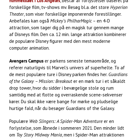
filmmekkaet i Los Angeles
, består af forlystelser baseret på
forskellige film, tv-shows mv. Besøg bl.a. det store
Hyperion
Theater
, som viser forskellige imponerende forestillinger.
Anbefales kan også
Mickey’s PhilharMagic
– en 4-D
attraction, som tager dig på en magisk tur gennem mange
af Disneys film. Den ca. 12 min. lange attraktion kombinerer
de populære Disney figurer med den mest moderne
computer animation.
Avengers Campus
er parkens seneste temaområde, og
referer naturligvis til Marvel’s univers af superhelte. To af
de mest populære ture i Disney parken findes her.
Guardians
of the Galaxy – Mission: Breakout
er en mørk tur i et såkaldt
drop tower, hvor du sidder i bevægelige stole og rum
samtidig med at flotte og overraskende scene-sekvenser
kører. Du skal ikke være bange for mørke og pludselige
hurtige fald, når du besøger Guardians of the Galaxy.
Populære
Web Slingers: A Spider-Man Adventure
er en
forlystelse, som åbnede i sommeren 2021. Den minder lidt
om
Toy Story Midway Mania
, men i Spider-Man attraktionen