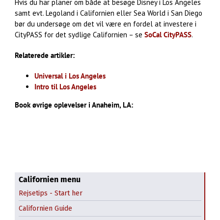
Hvis du har planer om både at besøge Disney i Los Angeles
samt evt. Legoland i Californien eller Sea World i San Diego
bør du undersøge om det vil være en fordel at investere i
CityPASS for det sydlige Californien – se
SoCal CityPASS
.
Relaterede artikler:
Universal i Los Angeles
Intro til Los Angeles
Book øvrige oplevelser i Anaheim, LA:
Californien menu
Rejsetips - Start her
Californien Guide
Historie om Californien
Highway 1 - syd for SF.