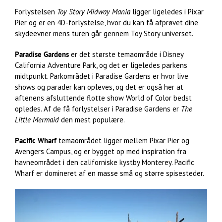
Forlystelsen
Toy Story Midway Mania
ligger ligeledes i Pixar
Pier og er en 4D-forlystelse, hvor du kan få afprøvet dine
skydeevner mens turen går gennem Toy Story universet.
Paradise Gardens
er det største temaområde i Disney
California Adventure Park, og det er ligeledes parkens
midtpunkt. Parkområdet i Paradise Gardens er hvor live
shows og parader kan opleves, og det er også her at
aftenens afsluttende flotte show World of Color bedst
opledes. Af de få forlystelser i Paradise Gardens er
The
Little Mermaid
den mest populære.
Pacific Wharf
temaområdet ligger mellem Pixar Pier og
Avengers Campus, og er bygget op med inspiration fra
havneområdet i den californiske kystby Monterey. Pacific
Wharf er domineret af en masse små og større spisesteder.