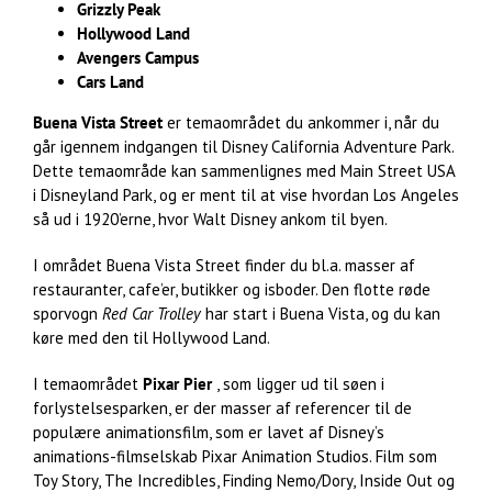
Grizzly Peak
Hollywood Land
Avengers Campus
Cars Land
Buena Vista Street
er temaområdet du ankommer i, når du
går igennem indgangen til Disney California Adventure Park.
Dette temaområde kan sammenlignes med Main Street USA
i Disneyland Park, og er ment til at vise hvordan Los Angeles
så ud i 1920’erne, hvor Walt Disney ankom til byen.
I området Buena Vista Street finder du bl.a. masser af
restauranter, cafe’er, butikker og isboder. Den flotte røde
sporvogn
Red Car Trolley
har start i Buena Vista, og du kan
køre med den til Hollywood Land.
I temaområdet
Pixar Pier
, som ligger ud til søen i
forlystelsesparken, er der masser af referencer til de
populære animationsfilm, som er lavet af Disney’s
animations-filmselskab Pixar Animation Studios. Film som
Toy Story, The Incredibles, Finding Nemo/Dory, Inside Out og