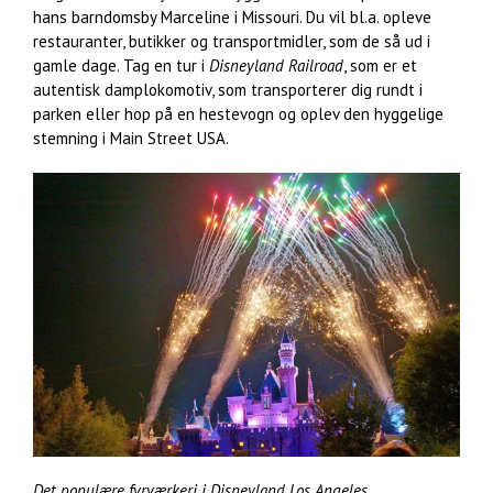
hans barndomsby Marceline i Missouri. Du vil bl.a. opleve
restauranter, butikker og transportmidler, som de så ud i
gamle dage. Tag en tur i
Disneyland Railroad
, som er et
autentisk damplokomotiv, som transporterer dig rundt i
parken eller hop på en hestevogn og oplev den hyggelige
stemning i Main Street USA.
Det populære fyrværkeri i Disneyland Los Angeles.