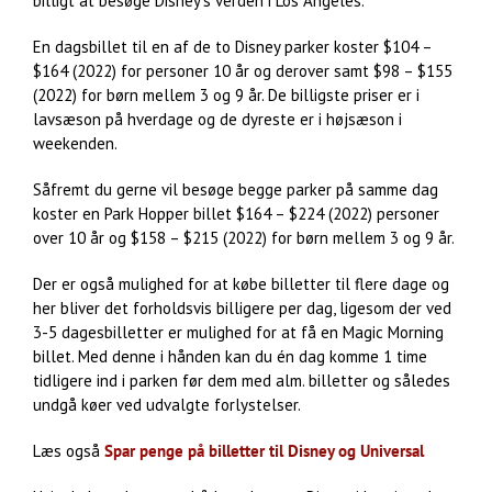
billigt at besøge Disney’s verden i Los Angeles.
En dagsbillet til en af de to Disney parker koster $104 –
$164 (2022) for personer 10 år og derover samt $98 – $155
(2022) for børn mellem 3 og 9 år. De billigste priser er i
lavsæson på hverdage og de dyreste er i højsæson i
weekenden.
Såfremt du gerne vil besøge begge parker på samme dag
koster en Park Hopper billet $164 – $224 (2022) personer
over 10 år og $158 – $215 (2022) for børn mellem 3 og 9 år.
Der er også mulighed for at købe billetter til flere dage og
her bliver det forholdsvis billigere per dag, ligesom der ved
3-5 dagesbilletter er mulighed for at få en Magic Morning
billet. Med denne i hånden kan du én dag komme 1 time
tidligere ind i parken før dem med alm. billetter og således
undgå køer ved udvalgte forlystelser.
Læs også
Spar penge på billetter til Disney og Universal