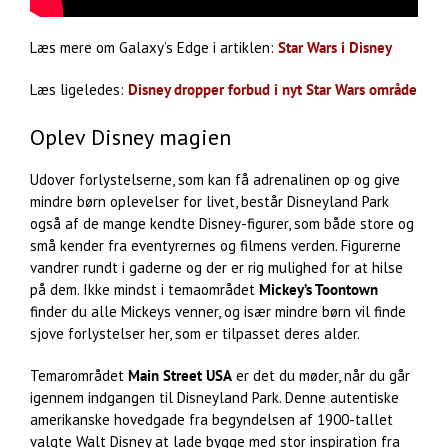
Læs mere om Galaxy’s Edge i artiklen:
Star Wars i Disney
Læs ligeledes:
Disney dropper forbud i nyt Star Wars område
Oplev Disney magien
Udover forlystelserne, som kan få adrenalinen op og give
mindre børn oplevelser for livet, består Disneyland Park
også af de mange kendte Disney-figurer, som både store og
små kender fra eventyrernes og filmens verden. Figurerne
vandrer rundt i gaderne og der er rig mulighed for at hilse
på dem. Ikke mindst i temaområdet
Mickey’s Toontown
finder du alle Mickeys venner, og især mindre børn vil finde
sjove forlystelser her, som er tilpasset deres alder.
Temarområdet
Main Street USA
er det du møder, når du går
igennem indgangen til Disneyland Park. Denne autentiske
amerikanske hovedgade fra begyndelsen af 1900-tallet
valgte Walt Disney at lade bygge med stor inspiration fra