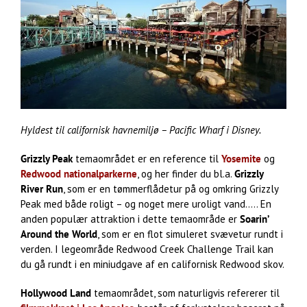
Hyldest til californisk havnemiljø – Pacific Wharf i Disney.
Grizzly Peak
temaområdet er en reference til
Yosemite
og
Redwood nationalparkerne
, og her finder du bl.a.
Grizzly
River Run
, som er en tømmerflådetur på og omkring Grizzly
Peak med både roligt – og noget mere uroligt vand….. En
anden populær attraktion i dette temaområde er
Soarin’
Around the World
, som er en flot simuleret svævetur rundt i
verden. I legeområde Redwood Creek Challenge Trail kan
du gå rundt i en miniudgave af en californisk Redwood skov.
Hollywood Land
temaområdet, som naturligvis refererer til