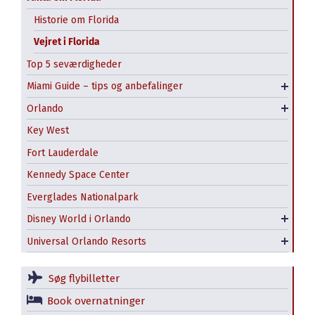
Little Havana i Miami
Historie om Florida
Vejret i Florida
Miami Beach og det jødiske kvarter i Miami
Top 5 seværdigheder
South Beach, Miami
Miami Guide – tips og anbefalinger
Guidede ture i Miami
Orlando
Kissimmee
Magic Kingdom
Key West
Epcot
Fort Lauderdale
Animal Kingdom
Kennedy Space Center
Hollywood Studios
Universal Studios Fl.
Everglades Nationalpark
Disney’s vandlande
Islands of Adventure
Disney World i Orlando
Disney Springs Shopping
Universal CityWalk Orlando
Universal Orlando Resorts
Volcano Bay vandland
Søg flybilletter
Book overnatninger