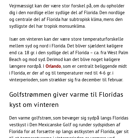
Vejrmæssigt kan der være stor forskel på, om du opholder
dig i den nordlige eller sydlige del af Florida. Den nordlige
og centrale del af Florida har subtropisk klima, mens den
sydligste del har tropisk monsunklima.
Især om vinteren kan der være store temperaturforskelle
mellem syd og nord i Florida. Det bliver sjældent køligere
end ca. 18 gr. i den sydlige del af Florida – ca. fra West Palm
Beach og mod syd. Derimod kan det blive noget køligere
længere nordpå. I
Orlando
, som er centralt beliggende midt
i Florida, er der af og til temperaturer ned til 4-6 gr. i
vinterperioden, som strækker sig fra december til februar.
Golfstrømmen giver varme til Floridas
kyst om vinteren
Den varme golfstrøm, som bevæger sig sydpå langs Floridas
vestkyst i Den Mexicanske Golf og runder sydspidsen af
Florida for at forsætte op langs østkysten af Florida, gør sit