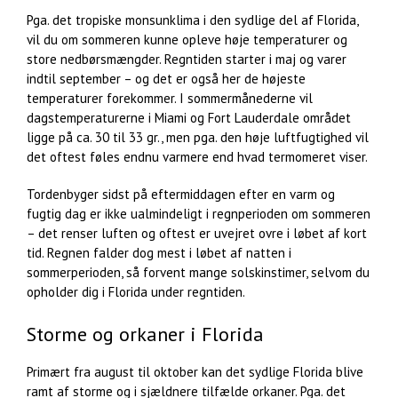
Pga. det tropiske monsunklima i den sydlige del af Florida,
vil du om sommeren kunne opleve høje temperaturer og
store nedbørsmængder. Regntiden starter i maj og varer
indtil september – og det er også her de højeste
temperaturer forekommer. I sommermånederne vil
dagstemperaturerne i Miami og Fort Lauderdale området
ligge på ca. 30 til 33 gr., men pga. den høje luftfugtighed vil
det oftest føles endnu varmere end hvad termomeret viser.
Tordenbyger sidst på eftermiddagen efter en varm og
fugtig dag er ikke ualmindeligt i regnperioden om sommeren
– det renser luften og oftest er uvejret ovre i løbet af kort
tid. Regnen falder dog mest i løbet af natten i
sommerperioden, så forvent mange solskinstimer, selvom du
opholder dig i Florida under regntiden.
Storme og orkaner i Florida
Primært fra august til oktober kan det sydlige Florida blive
ramt af storme og i sjældnere tilfælde orkaner. Pga. det