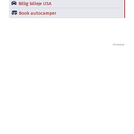
Billig billeje USA
Book autocamper
Annonce