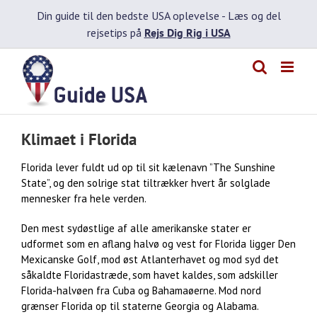
Skip
Din guide til den bedste USA oplevelse -
Læs og del
to
rejsetips på
Rejs Dig Rig i USA
content
Klimaet i Florida
Florida lever fuldt ud op til sit kælenavn ”The Sunshine
State”, og den solrige stat tiltrækker hvert år solglade
mennesker fra hele verden.
Den mest sydøstlige af alle amerikanske stater er
udformet som en aflang halvø og vest for Florida ligger Den
Mexicanske Golf, mod øst Atlanterhavet og mod syd det
såkaldte Floridastræde, som havet kaldes, som adskiller
Florida-halvøen fra Cuba og Bahamaøerne. Mod nord
grænser Florida op til staterne Georgia og Alabama.