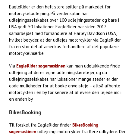
EagleRider er den helt store spiller på markedet for
motorcykeludlejning. På verdensplan har
udlejningsselskabet over 100 udlejningssteder, og bare i
USA godt 50 lokationer. EagleRider har siden 2017
samarbejdet med forhandlere af Harley Davidson i USA,
hvilket betyder, at der udlejes motorcykler via EagleRider
fra en stor del af amerikas forhandlere af det populære
motorcykelmærke.
Via
EagleRider søgemaskinen
kan man udelukkende finde
udlejning af deres egne udlejningskøretøjer, og da
udlejningsselskabet har lokationer mange steder er der
gode muligheder for at booke envejsleje – altså afhente
motorcyklen i én by for senere at aflevere den lejede mc i
en anden by.
BikesBooking
Til forskel fra EagleRider finder
BikesBooking
søgemaskinen
udlejningsmotorcykler fra flere udbydere. Der