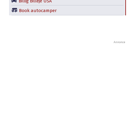
Billig billeje USA
Book autocamper
Annonce