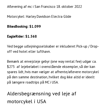
Aflevering af mc i San Francisco 18. oktober 2022
Motorcykel: Harley Davidson Electra Glide
BikesBooking: $1.099
EagleRider: $1.568
Ved begge udlejningsselskaber er inkluderet Pick-up / Drop-
off ved hotel eller lufthavn.
Bemærk at envejsleje gebyr (one way rental fee) udgør ca.
$275 af lejebeløbet i ovenstående eksempler, så der kan
spares lidt, hvis man vælger at afhente/aflevere motorcykel
på den samme destination, hvilket dog ikke altid er ideelt
på længere roadtrips på MC i USA.
Aldersbegrænsning ved leje af
motorcykel i USA