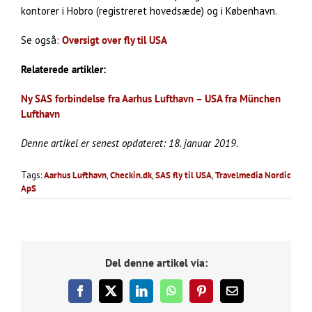
kontorer i Hobro (registreret hovedsæde) og i København.
Se også:
Oversigt over fly til USA
Relaterede artikler:
Ny SAS forbindelse fra Aarhus Lufthavn – USA fra München
Lufthavn
Denne artikel er senest opdateret: 18. januar 2019.
Tags:
Aarhus Lufthavn
,
Checkin.dk
,
SAS fly til USA
,
Travelmedia Nordic
ApS
Del denne artikel via:
Facebook
X
LinkedIn
WhatsApp
Pinterest
E-
mail