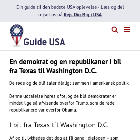
Skip
Din guide til den bedste USA oplevelse -
Læs og del
to
rejsetips på
Rejs Dig Rig i USA
content
En demokrat og en republikaner i bil
fra Texas til Washington D.C.
De røde og de blå taler dårligt sammen i amerikansk politik.
Denne udtalelse høres ofte, og de blå demokrater er
mindst lige så afvisende overfor Trump, som de røde
republikanere var overfor Obama.
I bil fra Texas til Washington D.C.
Af og til lykkedes det dog at få gang i dialogen – som