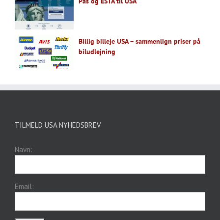
Pas og ESTA til USA
Billig billeje USA – sammenlign priser på
biludlejning
TILMELD USA NYHEDSBREV
Navn:
Email: