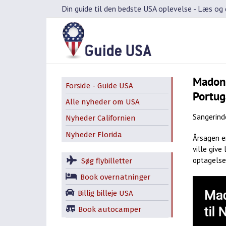
Skip
Din guide til den bedste USA oplevelse -
Læs og d
to
content
Madonn
Forside - Guide USA
Portug
Alle nyheder om USA
Sangerinde
Nyheder Californien
Nyheder Florida
Årsagen 
ville give
optagelse
Søg flybilletter
Book overnatninger
Billig billeje USA
Book autocamper