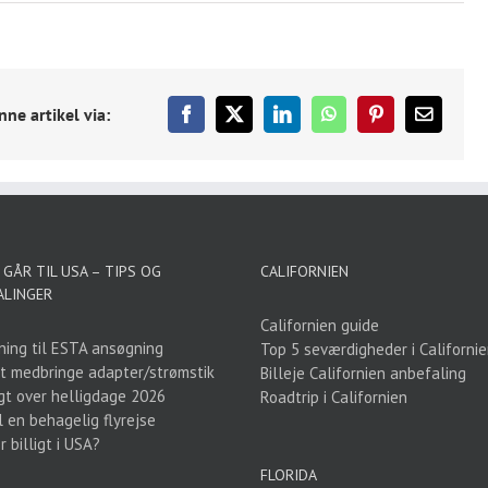
nne artikel via:
Facebook
X
LinkedIn
WhatsApp
Pinterest
E-
mail
GÅR TIL USA – TIPS OG
CALIFORNIEN
ALINGER
Californien guide
ning til ESTA ansøgning
Top 5 seværdigheder i Californi
t medbringe adapter/strømstik
Billeje Californien anbefaling
gt over helligdage 2026
Roadtrip i Californien
l en behagelig flyrejse
 billigt i USA?
FLORIDA