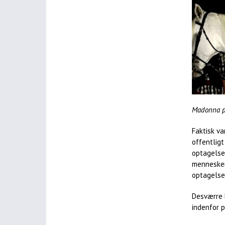
Madonna på
Faktisk va
offentlig
optagelser
mennesker
optagelse 
Desværre 
indenfor 