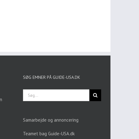
SØG EMNER PÅ GUIDE-USA.DK
Søg
efter:
en
Samarbejde og annoncering
Teamet bag Guide-USA.dk