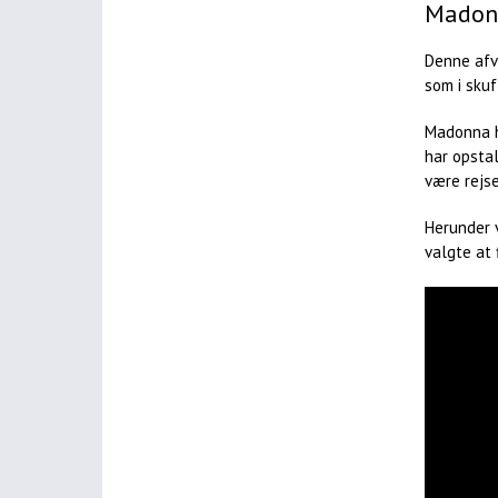
Madonn
Denne afvi
som i skuf
Madonna h
har opstal
være rejse
Herunder v
valgte at f