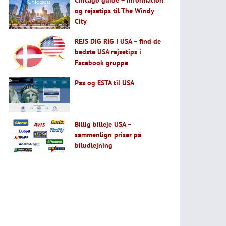
Chicago guide – information
og rejsetips til The Windy
City
REJS DIG RIG I USA – find de
bedste USA rejsetips i
Facebook gruppe
Pas og ESTA til USA
Billig billeje USA –
sammenlign priser på
biludlejning