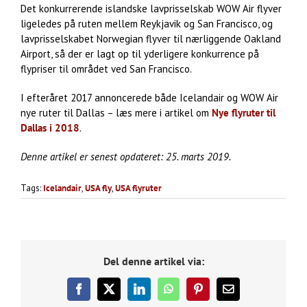
Det konkurrerende islandske lavprisselskab WOW Air flyver
ligeledes på ruten mellem Reykjavik og San Francisco, og
lavprisselskabet Norwegian flyver til nærliggende Oakland
Airport, så der er lagt op til yderligere konkurrence på
flypriser til området ved San Francisco.
I efteråret 2017 annoncerede både Icelandair og WOW Air
nye ruter til Dallas – læs mere i artikel om
Nye flyruter til
Dallas i 2018
.
Denne artikel er senest opdateret: 25. marts 2019.
Tags:
Icelandair
,
USA fly
,
USA flyruter
Del denne artikel via:
Facebook
X
LinkedIn
WhatsApp
Pinterest
E-
mail