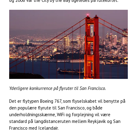
og 2006 var the City by the Bay ligeledes på rutekortet.
Yderligere konkurrence på flyruter til San Francisco.
Det er flytypen Boeing 767, som flyselskabet vil benytte på
den populære flyrute til San Francisco, og både
underholdningsskærme, WiFi og forplejning vil være
standard på langdistanceruten mellem Reykjavik og San
Francisco med Icelandair.