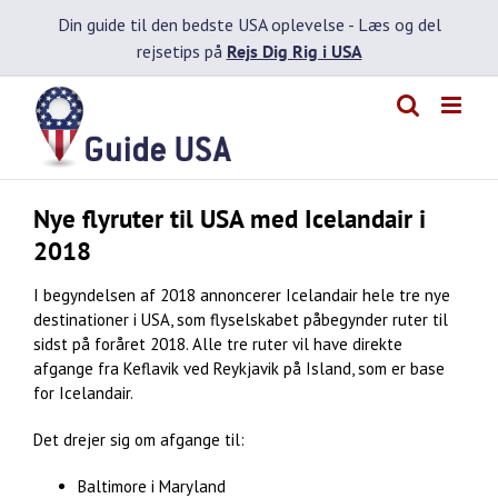
Skip
Din guide til den bedste USA oplevelse -
Læs og del
to
rejsetips på
Rejs Dig Rig i USA
content
Nye flyruter til USA med Icelandair i
2018
I begyndelsen af 2018 annoncerer Icelandair hele tre nye
destinationer i USA, som flyselskabet påbegynder ruter til
sidst på foråret 2018. Alle tre ruter vil have direkte
afgange fra Keflavik ved Reykjavik på Island, som er base
for Icelandair.
Det drejer sig om afgange til:
Baltimore i Maryland