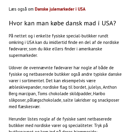
Læs også om
Danske julemarkeder i USA
Hvor kan man købe dansk mad i USA?
På nettet og i enkelte fysiske special-butikker rundt
omkring i USA kan du imidlertid finde en del af de nordiske
fødevarer, som du ikke ellers finder i amerikanske
supermarkeder.
Udover de ovennævnte fødevarer har nogle af både de
fysiske og netbaserede butikker også andre typiske danske
varer i sortimentet. Det kan eksempelvis være
æbleskivepander, nordiske flag til bordet, julelys, Anthon
Berg marcipan, Toms chokolade skildpadder, Haribo
slikposer, pålægschokolade, salte lakridser og snackposer
med flæskesvær.
Herunder listes nogle af de fysiske samt netbaserede
butikker med nordiske varer og specialiteter. Tryk på
butiksnavnet og kom ind på deres hjemmeside: