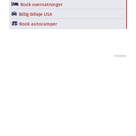
Book overnatninger
Billig billeje USA
Book autocamper
Annonce