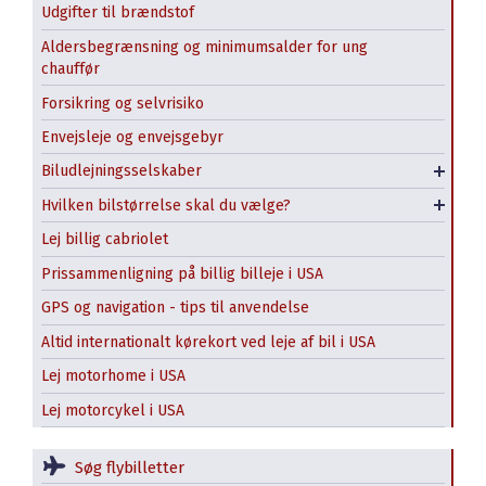
Udgifter til brændstof
Alamo
Aldersbegrænsning og minimumsalder for ung
chauffør
Avis
Forsikring og selvrisiko
Budget
Minivan / MPV
Envejsleje og envejsgebyr
Enterprise
SUV
Biludlejningsselskaber
Turo
Stor SUV - Full Size
Hvilken bilstørrelse skal du vælge?
Pickup truck
Lej billig cabriolet
Prissammenligning på billig billeje i USA
GPS og navigation - tips til anvendelse
Altid internationalt kørekort ved leje af bil i USA
Lej motorhome i USA
Lej motorcykel i USA
Søg flybilletter