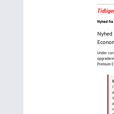
Tidlige
Nyhed fra
Nyhed 
Econom
Under cor
opgradere 
Premium E
G
I
a
i
a
r