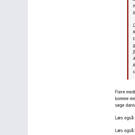
N
b
D
K
t
g
f
A
K
s
Flere medi
komme med
søge dansk
Læs også
Læs også