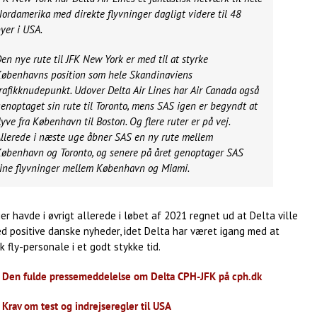
ordamerika med direkte flyvninger dagligt videre til 48
yer i USA.
en nye rute til JFK New York er med til at styrke
øbenhavns position som hele Skandinaviens
rafikknudepunkt. Udover Delta Air Lines har Air Canada også
enoptaget sin rute til Toronto, mens SAS igen er begyndt at
lyve fra København til Boston. Og flere ruter er på vej.
llerede i næste uge åbner SAS en ny rute mellem
øbenhavn og Toronto, og senere på året genoptager SAS
ine flyvninger mellem København og Miami.
er havde i øvrigt allerede i løbet af 2021 regnet ud at Delta ville
 positive danske nyheder, idet Delta har været igang med at
 fly-personale i et godt stykke tid.
:
Den fulde pressemeddelelse om Delta CPH-JFK på cph.dk
:
Krav om test og indrejseregler til USA