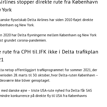
Airlines stopper direkte rute fra København
w York
anske flyselskab Delta Airlines har siden 2010 fløjet direkte
benhavn og New York.
n 2020 har Delta flyvningerne mellem København og New York
yst grundet corona-pandemien.
 rute fra CPH til JFK ikke i Delta trafikplan
21
lta netop offentliggjort trafikprogrammet for sommer 2021, der
erioden 28. marts til 30. oktober, hvor Delta-ruten København –
desværre ikke bliver genoptaget.
 med danske øjne – triste USA-rute nyhed fra Delta får SAS
mindre konkurrence på direkte fly til USA fra Københavns