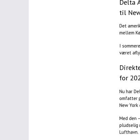
Delta 
til Ne
Det amerik
mellem Kø
I sommere
været afl
Direkte
for 20
Nu har De
omfatter p
New York 
Med den –
pludselig 
Lufthavn.