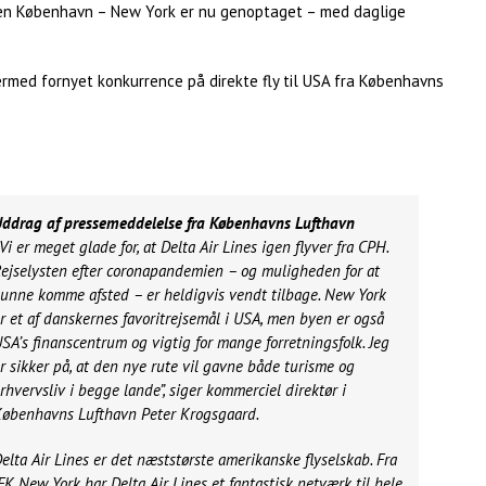
en København – New York er nu genoptaget – med daglige
rmed fornyet konkurrence på direkte fly til USA fra Københavns
ddrag af pressemeddelelse fra Københavns Lufthavn
Vi er meget glade for, at Delta Air Lines igen flyver fra CPH.
ejselysten efter coronapandemien – og muligheden for at
unne komme afsted – er heldigvis vendt tilbage. New York
r et af danskernes favoritrejsemål i USA, men byen er også
SA’s finanscentrum og vigtig for mange forretningsfolk. Jeg
r sikker på, at den nye rute vil gavne både turisme og
rhvervsliv i begge lande”, siger kommerciel direktør i
øbenhavns Lufthavn Peter Krogsgaard.
elta Air Lines er det næststørste amerikanske flyselskab. Fra
FK New York har Delta Air Lines et fantastisk netværk til hele