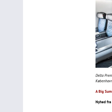
Delta Prem
København
A Big Summ
Nyhed fra