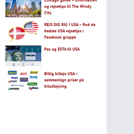
Chicago guide – information
og rejsetips til The Windy
City
REJS DIG RIG I USA – find de
bedste USA rejsetips i
Facebook gruppe
Pas og ESTA til USA
Billig billeje USA –
sammenlign priser på
biludlejning