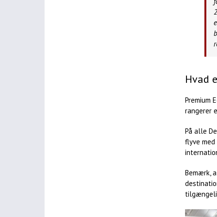
f
2
e
b
r
Hvad 
Premium Ec
rangerer e
På alle De
flyve med
internatio
Bemærk, at
destinatio
tilgængeli