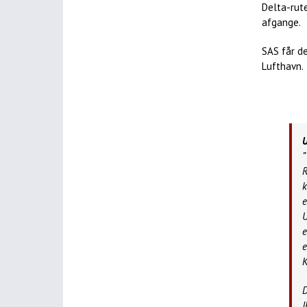
Delta-rut
afgange.
SAS får de
Lufthavn.
U
”
R
k
e
U
e
e
K
D
J