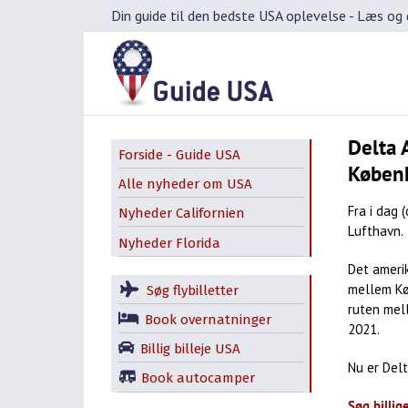
Skip
Din guide til den bedste USA oplevelse -
Læs og d
to
content
Delta 
Forside - Guide USA
Københ
Alle nyheder om USA
Fra i dag 
Nyheder Californien
Lufthavn.
Nyheder Florida
Det amerik
mellem Kø
Søg flybilletter
ruten mel
Book overnatninger
2021.
Billig billeje USA
Nu er Delt
Book autocamper
Søg billig