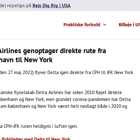
el rejsetips på
Rejs Dig Rig i USA
Praktiske forhold
Billeje i 
Airlines genoptager direkte rute fra
avn til New York
(den 27. maj 2022) flyver Delta igen direkte fra CPH til JFK New York
anske flyselskab Delta Airlines har siden 2010 fløjet direkte
benhavn og New York, men grundet corona-pandemien har Delta
lem København og New York været helt nedlagt både i 2020 og
a CPH-JFK ruten heldigvis i luften igen.
e flybilletter med Delta til New York