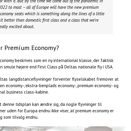
ar with it. But by the time we come out of the pandemic in
022 to most – all of Europe will have the new premium
conomy seats which is something along the lines of a little
it better than domestic first class and a class that we’re
eally excited about.
er Premium Economy?
onomy beskrives som en ny international klasse, der faktisk
n smule højere end First Class på Deltas nationale fly i USA.
ltas langdistanceflyvninger forventer flyselskabet fremover at
 en economy-, ekstra-benplads economy-, premium economy- og
nal business class-kabine.
 denne tidsplan kan ændre sig, da nogle flyvninger til
ner uden for Europa endnu ikke viser, at premium economy er
g som tilvalg endnu.