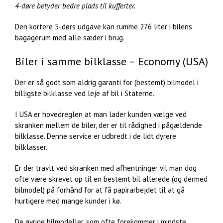
4-døre betyder bedre plads til kufferter.
Den kortere 5-dørs udgave kan rumme 276 liter i bilens
bagagerum med alle sæder i brug.
Biler i samme bilklasse – Economy (USA)
Der er
så godt som aldrig garanti for (bestemt) bilmodel i
billigste bilklasse ved leje af bil i Staterne.
I USA er hovedreglen at man lader kunden vælge ved
skranken mellem de biler, der er til rådighed i pågældende
bilklasse. Denne service er udbredt i de lidt dyrere
bilklasser.
Er der travlt ved skranken med afhentninger vil man dog
ofte være skrevet op til en bestemt bil allerede (og dermed
bilmodel) på forhånd for at få papirarbejdet til at gå
hurtigere med mange kunder i kø.
De øvrige bilmodeller, som ofte forekommer i mindste