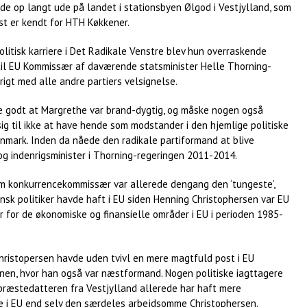
de op langt ude på landet i stationsbyen Ølgod i Vestjylland, som
t er kendt for HTH Køkkener.
olitisk karriere i Det Radikale Venstre blev hun overraskende
il EU Kommissær af daværende statsminister Helle Thorning-
vrigt med alle andre partiers velsignelse.
e godt at Margrethe var brand-dygtig, og måske nogen også
g til ikke at have hende som modstander i den hjemlige politiske
anmark. Inden da nåede den radikale partiformand at blive
og indenrigsminister i Thorning-regeringen 2011-2014.
m konkurrencekommissær var allerede dengang den ‘tungeste’,
sk politiker havde haft i EU siden Henning Christophersen var EU
 for de økonomiske og finansielle områder i EU i perioden 1985-
hristopersen havde uden tvivl en mere magtfuld post i EU
nen, hvor han også var næstformand. Nogen politiske iagttagere
præstedatteren fra Vestjylland allerede har haft mere
se i EU end selv den særdeles arbejdsomme Christophersen.