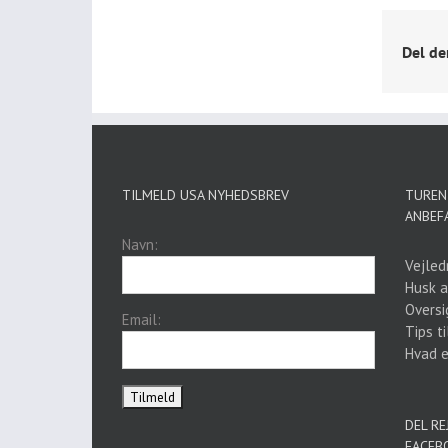
Del de
TILMELD USA NYHEDSBREV
TUREN 
ANBEF
Navn:
Vejled
Husk a
Oversi
Email:
Tips ti
Hvad er
DEL RE
FACEB