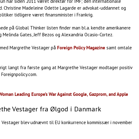
un har siden 2011 været direktør for IMF; den internationale
d. Christine Madeleine Odette Lagarde er advokat-uddannet og
litiker tidligere været finansminister i Frankrig.
ede på Global Thinker listen finder man bl.a. kendte amerikanere
g Melinda Gates, Jeff Bezos og Alexandria Ocasio-Cortez.
l med Margrethe Vestager på
Foreign Policy Magazine
samt omtale
vrigt langt fra første gang at Margrethe Vestager modtager positiv
 Foreignpolicy.com.
Woman Leading Europe’s War Against Google, Gazprom, and Apple
the Vestager fra Ølgod i Danmark
 Vestager blev udnævnt til EU konkurrence kommissær i november