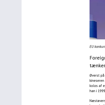
EU konkur
Foreig
tænkere
Øverst på 
kineseren 
kolos af e
han i 1999
Næstøvers