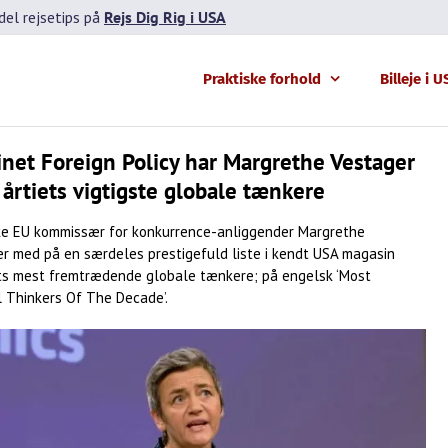
el rejsetips på
Rejs Dig Rig i USA
Praktiske forhold
Billeje i 
net Foreign Policy har Margrethe Vestager
 årtiets vigtigste globale tænkere
e EU kommissær for konkurrence-anliggender Margrethe
er med på en særdeles prestigefuld liste i kendt USA magasin
ets mest fremtrædende globale tænkere; på engelsk ‘Most
l Thinkers Of The Decade’.