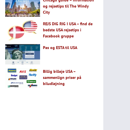
Chicago guide – information
og rejsetips til The Windy
City
REJS DIG RIG I USA – find de
bedste USA rejsetips i
Facebook gruppe
Pas og ESTA til USA
Billig billeje USA –
sammenlign priser på
biludlejning