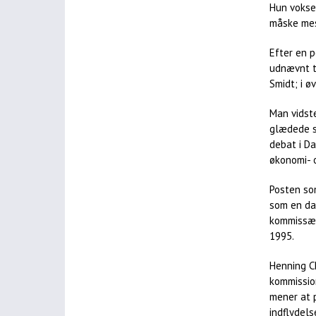
Hun vokse
måske mes
Efter en p
udnævnt t
Smidt; i ø
Man vidst
glædede si
debat i D
økonomi- 
Posten so
som en dan
kommissær
1995.
Henning C
kommissio
mener at 
indflydel