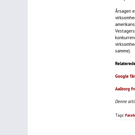
Årsagen er
virksomhed
amerikans
Vestagers
konkurrenc
virksomhe
samme).
Relaterede
Google får
Aalborg f
Denne arti
Tags:
Face