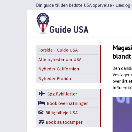
Skip
Din guide til den bedste USA oplevelse -
Læs og d
to
content
Magasi
Forside - Guide USA
blandt
Alle nyheder om USA
Den dansk
Nyheder Californien
Vestager 
Nyheder Florida
over årti
Influentia
Søg flybilletter
Book overnatninger
Billig billeje USA
Book autocamper