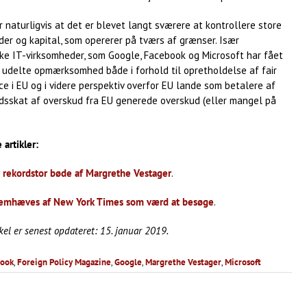
 naturligvis at det er blevet langt sværere at kontrollere store
er og kapital, som opererer på tværs af grænser. Især
ke IT-virksomheder, som Google, Facebook og Microsoft har fået
 udelte opmærksomhed både i forhold til opretholdelse af fair
e i EU og i videre perspektiv overfor EU lande som betalere af
dsskat af overskud fra EU generede overskud (eller mangel på
 artikler:
 rekordstor bøde af Margrethe Vestager
.
remhæves af New York Times som værd at besøge
.
kel er senest opdateret: 15. januar 2019.
book
,
Foreign Policy Magazine
,
Google
,
Margrethe Vestager
,
Microsoft