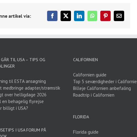
nne artikel via:
Facebook
X
LinkedIn
WhatsApp
Pinterest
E-
mail
GÅR TIL USA – TIPS OG
CALIFORNIEN
ALINGER
Californien guide
ning til ESTA ansøgning
Top 5 seværdigheder i Californi
t medbringe adapter/strømstik
Billeje Californien anbefaling
gt over helligdage 2026
Roadtrip i Californien
l en behagelig flyrejse
 billigt i USA?
FLORIDA
JSETIPS I USA FORUM PÅ
Florida guide
OOK