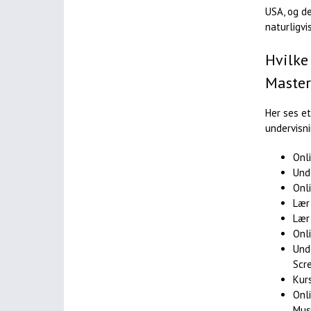
USA, og d
naturligvi
Hvilke
Master
Her ses e
undervisn
Onl
Und
Onl
Lær
Lær
Onl
Und
Scr
Kur
Onl
Mus