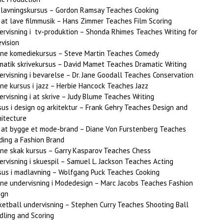
lavningskursus – Gordon Ramsay Teaches Cooking
 at lave filmmusik – Hans Zimmer Teaches Film Scoring
ervisning i tv-produktion – Shonda Rhimes Teaches Writing for
vision
ine komediekursus – Steve Martin Teaches Comedy
matik skrivekursus – David Mamet Teaches Dramatic Writing
ervisning i bevarelse – Dr. Jane Goodall Teaches Conservation
ine kursus i jazz – Herbie Hancock Teaches Jazz
rvisning i at skrive – Judy Blume Teaches Writing
sus i design og arkitektur – Frank Gehry Teaches Design and
hitecture
 at bygge et mode-brand – Diane Von Furstenberg Teaches
lding a Fashion Brand
ine skak kursus – Garry Kasparov Teaches Chess
ervisning i skuespil – Samuel L. Jackson Teaches Acting
sus i madlavning – Wolfgang Puck Teaches Cooking
ine undervisning i Modedesign – Marc Jacobs Teaches Fashion
ign
ketball undervisning – Stephen Curry Teaches Shooting Ball
dling and Scoring