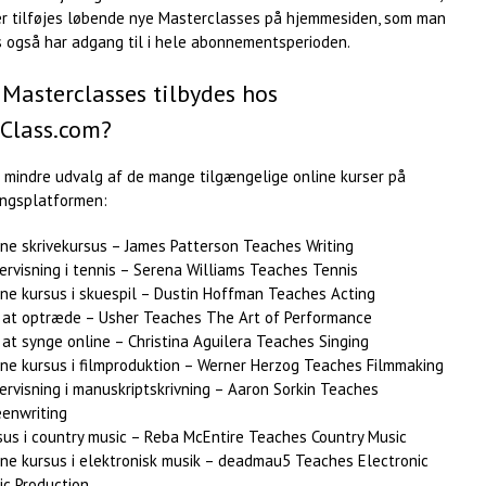
er tilføjes løbende nye Masterclasses på hjemmesiden, som man
s også har adgang til i hele abonnementsperioden.
 Masterclasses tilbydes hos
Class.com?
t mindre udvalg af de mange tilgængelige online kurser på
ingsplatformen:
ine skrivekursus – James Patterson Teaches Writing
ervisning i tennis – Serena Williams Teaches Tennis
ine kursus i skuespil – Dustin Hoffman Teaches Acting
 at optræde – Usher Teaches The Art of Performance
 at synge online – Christina Aguilera Teaches Singing
ine kursus i filmproduktion – Werner Herzog Teaches Filmmaking
ervisning i manuskriptskrivning – Aaron Sorkin Teaches
eenwriting
sus i country music – Reba McEntire Teaches Country Music
ine kursus i elektronisk musik – deadmau5 Teaches Electronic
ic Production