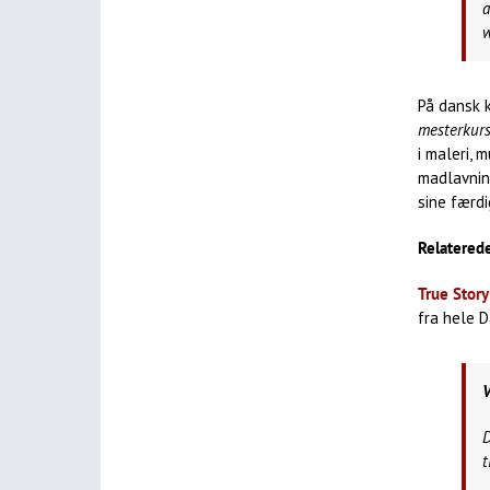
a
w
På dansk 
mesterkur
i maleri, 
madlavning
sine færdi
Relaterede
True Story
fra hele 
V
D
t