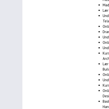
Mad
Lær
Und
Tele
Onl
Dra
Und
Onl
Unde
Kur
Arc
Lær
Bui
Onl
Und
Kur
Onl
Des
Bas
Han