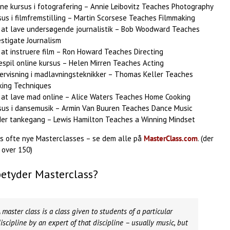
ine kursus i fotografering – Annie Leibovitz Teaches Photography
sus i filmfremstilling – Martin Scorsese Teaches Filmmaking
 at lave undersøgende journalistik – Bob Woodward Teaches
estigate Journalism
 at instruere film – Ron Howard Teaches Directing
espil online kursus – Helen Mirren Teaches Acting
ervisning i madlavningsteknikker – Thomas Keller Teaches
king Techniques
 at lave mad online – Alice Waters Teaches Home Cooking
sus i dansemusik – Armin Van Buuren Teaches Dance Music
der tankegang – Lewis Hamilton Teaches a Winning Mindset
jes ofte nye Masterclasses – se dem alle på
MasterClass.com
. (der
 over 150)
etyder Masterclass?
 master class is a class given to students of a particular
iscipline by an expert of that discipline – usually music, but