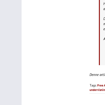
H
a
D
m
e
A
Denne arti
Tags:
Free A
undervisni