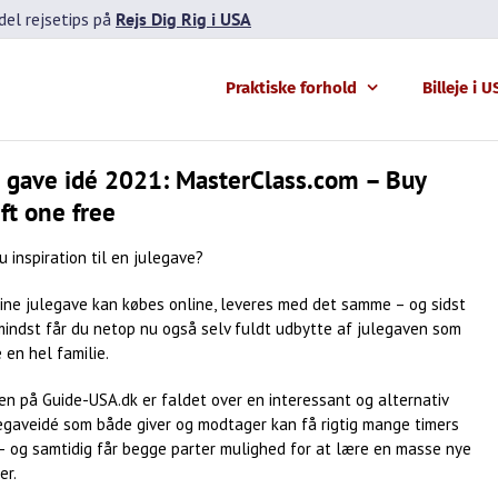
el rejsetips på
Rejs Dig Rig i USA
Praktiske forhold
Billeje i 
 gave idé 2021: MasterClass.com – Buy
ift one free
 inspiration til en julegave?
ine julegave kan købes online, leveres med det samme – og sidst
mindst får du netop nu også selv fuldt udbytte af julegaven som
en hel familie.
en på Guide-USA.dk er faldet over en interessant og alternativ
legaveidé som både giver og modtager kan få rigtig mange timers
– og samtidig får begge parter mulighed for at lære en masse nye
er.