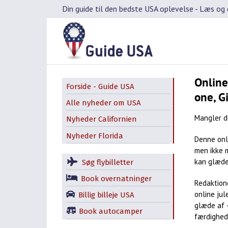
Skip
Din guide til den bedste USA oplevelse -
Læs og d
to
content
Online
Forside - Guide USA
one, G
Alle nyheder om USA
Mangler du
Nyheder Californien
Nyheder Florida
Denne onl
men ikke 
kan glæde 
Søg flybilletter
Book overnatninger
Redaktion
online ju
Billig billeje USA
glæde af 
Book autocamper
færdighed