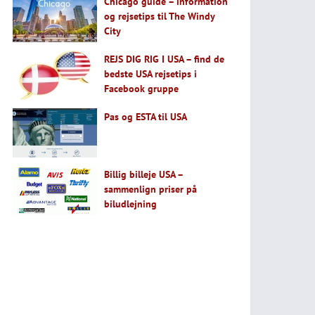
Chicago guide – information
og rejsetips til The Windy
City
REJS DIG RIG I USA – find de
bedste USA rejsetips i
Facebook gruppe
Pas og ESTA til USA
Billig billeje USA –
sammenlign priser på
biludlejning