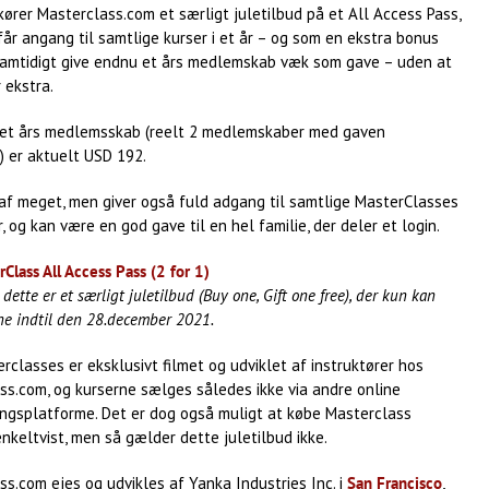
ører Masterclass.com et særligt juletilbud på et All Access Pass,
år angang til samtlige kurser i et år – og som en ekstra bonus
amtidigt give endnu et års medlemskab væk som gave – uden at
 ekstra.
r et års medlemsskab (reelt 2 medlemskaber med gaven
) er aktuelt USD 192.
 af meget, men giver også fuld adgang til samtlige MasterClasses
år, og kan være en god gave til en hel familie, der deler et login.
Class All Access Pass (2 for 1)
ette er et særligt juletilbud (Buy one, Gift one free), der kun kan
ne indtil den 28.december 2021.
rclasses er eksklusivt filmet og udviklet af instruktører hos
ss.com, og kurserne sælges således ikke via andre online
ingsplatforme. Det er dog også muligt at købe Masterclass
nkeltvist, men så gælder dette juletilbud ikke.
s.com ejes og udvikles af Yanka Industries Inc. i
San Francisco
,