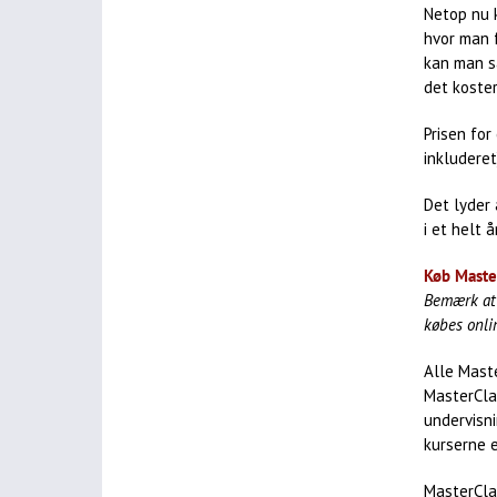
Netop nu k
hvor man f
kan man s
det koster
Prisen fo
inkluderet
Det lyder
i et helt 
Køb Master
Bemærk at d
købes onli
Alle Maste
MasterCla
undervisn
kurserne e
MasterClas