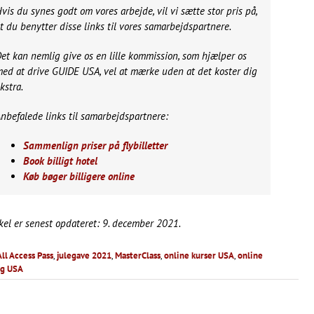
vis du synes godt om vores arbejde, vil vi sætte stor pris på,
t du benytter disse links til vores samarbejdspartnere.
et kan nemlig give os en lille kommission, som hjælper os
ed at drive GUIDE USA, vel at mærke uden at det koster dig
kstra.
nbefalede links til samarbejdspartnere:
Sammenlign priser på flybilletter
Book billigt hotel
Køb bøger billigere online
kel er senest opdateret: 9. december 2021.
ll Access Pass
,
julegave 2021
,
MasterClass
,
online kurser USA
,
online
ng USA