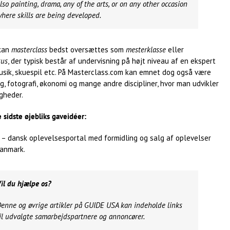
lso painting, drama, any of the arts, or on any other occasion
here skills are being developed.
kan
masterclass
bedst oversættes som
mesterklasse
eller
sus
, der typisk består af undervisning på højt niveau af en ekspert
musik, skuespil etc. På Masterclass.com kan emnet dog også være
, fotografi, økonomi og mange andre discipliner, hvor man udvikler
gheder.
 sidste øjebliks gaveidéer:
– dansk oplevelsesportal med formidling og salg af oplevelser
Danmark.
il du hjælpe os?
enne og øvrige artikler på GUIDE USA kan indeholde links
il udvalgte samarbejdspartnere og annoncører.