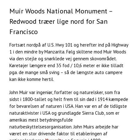
Muir Woods National Monument –
Redwood træer lige nord for San
Francisco
Fortsæt nordpå af U.S. Hwy 101 og herefter ind på Highway
1 i den mindre by Manzarita. Følg skiltene mod Muir Woods
via den stejle og snørklede vej gennem skovområdet.
Køretøjer længere end 35 fod / 10,6 meter er ikke tilladt
pga. de mange små sving – så de længste auto campere
kan ikke komme hertil.
John Muir var ingeniør, forfatter og naturelsker, som fra
sidst i 1800-tallet og helt frem til sin død i 1914 kæmpede
for bevarelsen af naturen i USA. Han var en af de tidligste
naturaktivister i USA og grundlagde Sierra Club, som er
amerikas mest betydningsfulde
naturbeskyttelsesorganisation. John Muirs arbejde har
været en stor drivende faktor til etableringen af