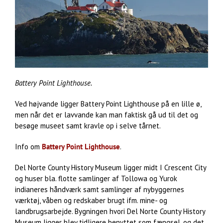
Battery Point Lighthouse.
Ved højvande ligger Battery Point Lighthouse på en lille ø,
men når det er lavvande kan man faktisk gå ud til det og
besøge museet samt kravle op i selve tårnet.
Info om
Battery Point Lighthouse
.
Del Norte County History Museum ligger midt I Crescent City
og huser bla. flotte samlinger af Tollowa og Yurok
indianeres håndværk samt samlinger af nybyggernes
værktøj, våben og redskaber brugt ifm. mine- og
landbrugsarbejde. Bygningen hvori Del Norte County History
Museum ligger blev tidligere benyttet som fængsel, og det