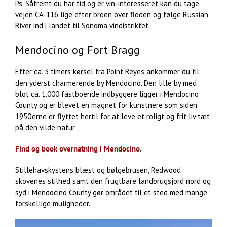
Ps. Såfremt du har tid og er vin-interesseret kan du tage
vejen CA-116 lige efter broen over floden og følge Russian
River ind i landet til Sonoma vindistriktet.
Mendocino og Fort Bragg
Efter ca. 3 timers kørsel fra Point Reyes ankommer du til
den yderst charmerende by Mendocino. Den lille by med
blot ca. 1.000 fastboende indbyggere ligger i Mendocino
County og er blevet en magnet for kunstnere som siden
1950’erne er flyttet hertil for at leve et roligt og frit liv tæt
på den vilde natur.
Find og book overnatning i Mendocino
.
Stillehavskystens blæst og bølgebrusen, Redwood
skovenes stilhed samt den frugtbare landbrugsjord nord og
syd i Mendocino County gør området til et sted med mange
forskellige muligheder.