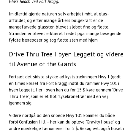
Glass Beach ved Fort Bragg.
Imidlertid gjorde naturen selv arbejdet mht. al glas-
affaldet, og efter mange årtiers bølgekraft er de
mangefarvede glassten blevet slebet fine og flotte.
Stranden er blevet erklæret fredet pga. mange besøgende
fyldte bæreposer og tog flotte sten med hjem.
Drive Thru Tree i byen Leggett og videre
til Avenue of the Giants
Fortsæt det sidste stykke ad kyststrækningen Hwy 1 (godt
en times kørsel fra Fort Bragg) indtil du rammer Hwy 101 i
byen Leggett. Her i byen kan du for 15 $ køre gennem ”Drive
Thru Tree”, som er et flot ”lysekronetræ” med en vej
igennem sig.
Videre nordpå ad den snoede Hwy 101 kommer du både
forbi Confusion Hill – her kan du opleve ”Gravity House” og
andre mærkelige fænomener for 5 $. Besøg evt. også huset i