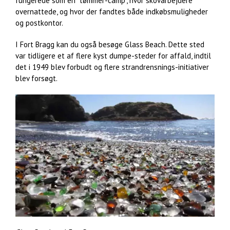
fungerede som en ”tømmer-camp”, hvor skovarbejdere
overnattede, og hvor der fandtes både indkøbsmuligheder
og postkontor.
I Fort Bragg kan du også besøge Glass Beach. Dette sted
var tidligere et af flere kyst dumpe-steder for affald, indtil
det i 1949 blev forbudt og flere strandrensnings-initiativer
blev forsøgt.