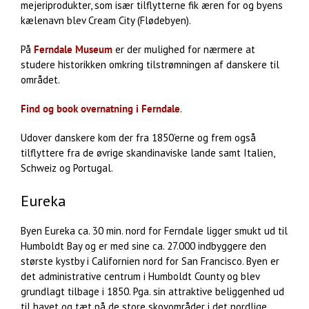
mejeriprodukter, som især tilflytterne fik æren for og byens
kælenavn blev Cream City (Flødebyen).
På
Ferndale Museum
er der mulighed for nærmere at
studere historikken omkring tilstrømningen af danskere til
området.
Find og book overnatning i Ferndale
.
Udover danskere kom der fra 1850’erne og frem også
tilflyttere fra de øvrige skandinaviske lande samt Italien,
Schweiz og Portugal.
Eureka
Byen Eureka ca. 30 min. nord for Ferndale ligger smukt ud til
Humboldt Bay og er med sine ca. 27.000 indbyggere den
største kystby i Californien nord for San Francisco. Byen er
det administrative centrum i Humboldt County og blev
grundlagt tilbage i 1850. Pga. sin attraktive beliggenhed ud
til havet og tæt på de store skovområder i det nordlige