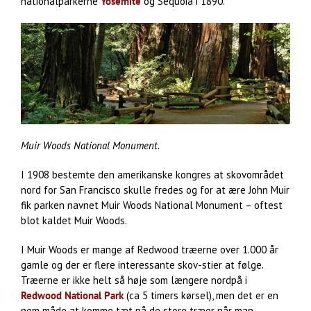
nationalparkerne
Yosemite
og Sequoia i 1890.
Muir Woods National Monument.
I 1908 bestemte den amerikanske kongres at skovområdet
nord for San Francisco skulle fredes og for at ære John Muir
fik parken navnet Muir Woods National Monument – oftest
blot kaldet Muir Woods.
I Muir Woods er mange af Redwood træerne over 1.000 år
gamle og der er flere interessante skov-stier at følge.
Træerne er ikke helt så høje som længere nordpå i
Redwood National Park
(ca 5 timers kørsel), men det er en
nem måde at komme tæt på de store træer når man