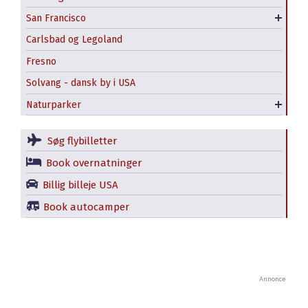
San Francisco
Offentlig transport i SF
Carlsbad og Legoland
Fresno
Solvang - dansk by i USA
Yosemite National Park – hvad skal man se?
Naturparker
Redwood National State Parks
Søg flybilletter
Book overnatninger
Billig billeje USA
Book autocamper
Annonce