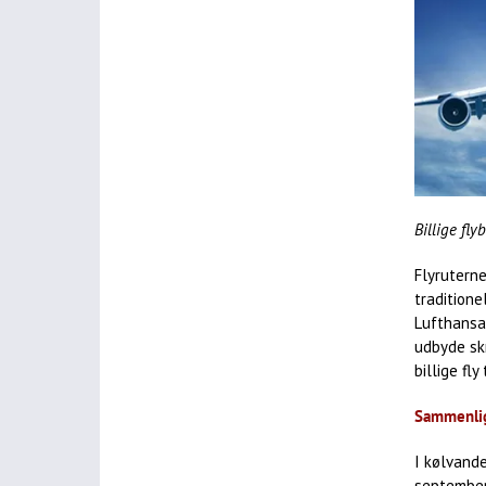
Billige flyb
Flyruterne
traditione
Lufthansa
udbyde sk
billige fl
Sammenlign
I kølvande
september