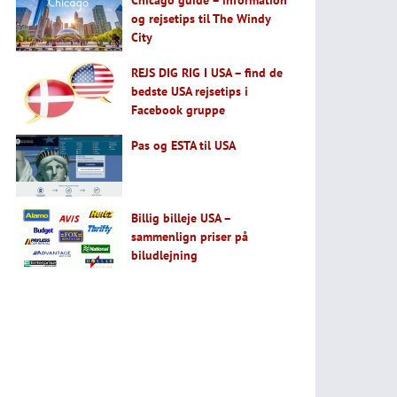
Chicago guide – information
og rejsetips til The Windy
City
REJS DIG RIG I USA – find de
bedste USA rejsetips i
Facebook gruppe
Pas og ESTA til USA
Billig billeje USA –
sammenlign priser på
biludlejning