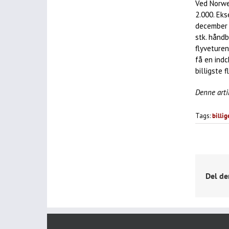
Ved Norweg
2.000. Ek
december 2
stk. håndb
flyveturen
få en ind
billigste f
Denne arti
Tags:
billig
Del de