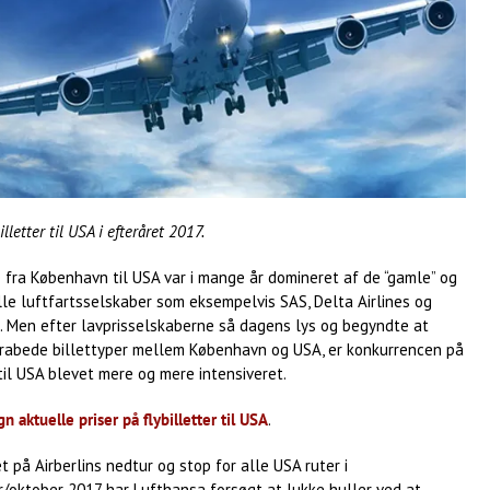
illetter til USA i efteråret 2017.
 fra København til USA var i mange år domineret af de “gamle” og
lle luftfartsselskaber som eksempelvis SAS, Delta Airlines og
. Men efter lavprisselskaberne så dagens lys og begyndte at
rabede billettyper mellem København og USA, er konkurrencen på
y til USA blevet mere og mere intensiveret.
 aktuelle priser på flybilletter til USA
.
t på Airberlins nedtur og stop for alle USA ruter i
/oktober 2017 har Lufthansa forsøgt at lukke huller ved at