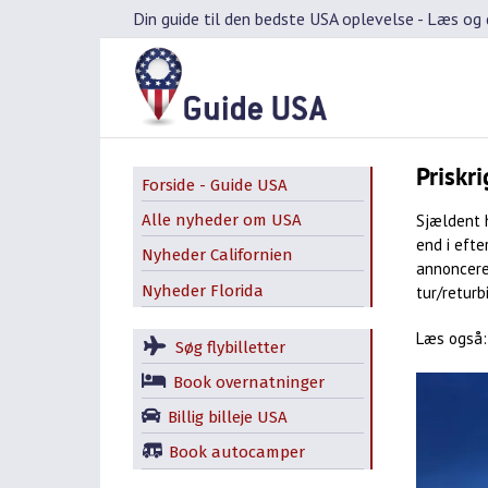
Skip
Din guide til den bedste USA oplevelse -
Læs og d
to
content
Priskri
Forside - Guide USA
Sjældent h
Alle nyheder om USA
end i eft
Nyheder Californien
annoncerer
Nyheder Florida
tur/returbi
Læs også
Søg flybilletter
Book overnatninger
Billig billeje USA
Book autocamper