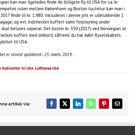
ian kan man ligeledes finde de billigste fly til USA for ca. kr.
sempelvis ruten mellem København og Boston tur/retur kan man i
017 finde til kr. 1.980. Inkluderet i denne pris er udelukkende 1
agage, og evt. indchecket kuffert samt forplejning under
 skal betales seperat. Det koster kr. 350 (2017) ved Norwegian at
checket kuffert med ombord, såfremt du har købt flyselskabets
lybillet til USA.
kel er senest opdateret: 25. marts 2019.
e flybilletter til USA
,
Lufthansa USA
nne artikel via:
Facebook
X
LinkedIn
WhatsApp
Pinterest
E-
mail