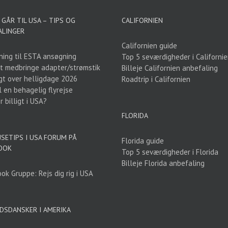
GÅR TIL USA – TIPS OG
CALIFORNIEN
ALINGER
Californien guide
ning til ESTA ansøgning
Top 5 seværdigheder i Californi
t medbringe adapter/strømstik
Billeje Californien anbefaling
gt over helligdage 2026
Roadtrip i Californien
l en behagelig flyrejse
 billigt i USA?
FLORIDA
JSETIPS I USA FORUM PÅ
Florida guide
OOK
Top 5 seværdigheder i Florida
Billeje Florida anbefaling
ok Gruppe: Rejs dig rig i USA
DSDANSKER I AMERIKA