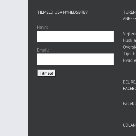
TILMELD USA NYHEDSBREV
TUREN 
ANBEF
Navn:
Vejled
Husk a
Oversi
Email:
Tips ti
Hvad er
DEL RE
FACEB
Facebo
UDLAN