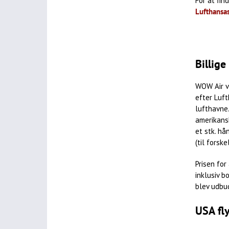
For at fin
Lufthansa
Billige
WOW Air va
efter Luf
lufthavne.
amerikansk
et stk. hå
(til forsk
Prisen for
inklusiv b
blev udbud
USA fl