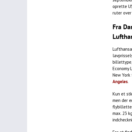
oprette U
ruter ove
Fra Da
Luftha
Lufthansa 
lavprisse
billettype
Economy Li
New York f
Angeles
.
Kun et stk
men der er
flybillett
max. 23 kg
indcheckn