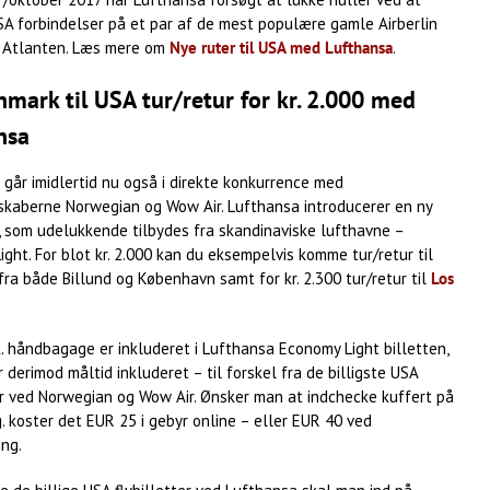
SA forbindelser på et par af de mest populære gamle Airberlin
r Atlanten. Læs mere om
Nye ruter til USA med Lufthansa
.
nmark til USA tur/retur for kr. 2.000 med
nsa
går imidlertid nu også i direkte konkurrence med
lskaberne Norwegian og Wow Air. Lufthansa introducerer en ny
, som udelukkende tilbydes fra skandinaviske lufthavne –
ght. For blot kr. 2.000 kan du eksempelvis komme tur/retur til
ra både Billund og København samt for kr. 2.300 tur/retur til
Los
. håndbagage er inkluderet i Lufthansa Economy Light billetten,
 derimod måltid inkluderet – til forskel fra de billigste USA
er ved Norwegian og Wow Air. Ønsker man at indchecke kuffert på
. koster det EUR 25 i gebyr online – eller EUR 40 ved
ing.