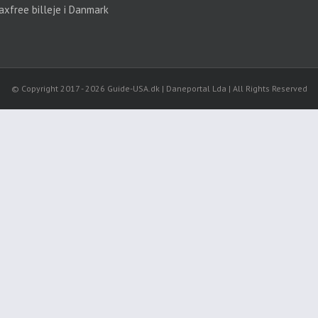
axfree billeje i Danmark
© Copyright 2017 -
2026 Guide-USA.dk | Daneportal Lda | All Rights Reserved