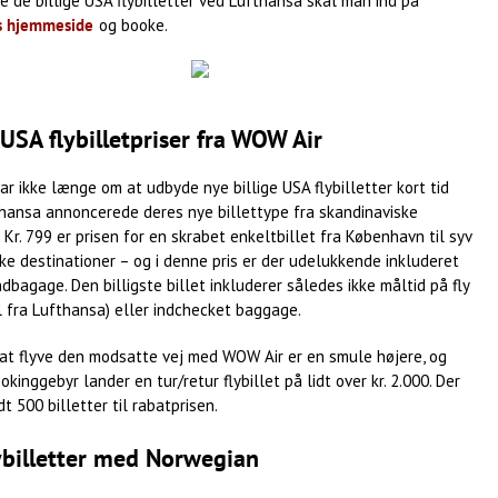
de de billige USA flybilletter ved Lufthansa skal man ind på
s hjemmeside
og booke.
 USA flybilletpriser fra WOW Air
r ikke længe om at udbyde nye billige USA flybilletter kort tid
thansa annoncerede deres nye billettype fra skandinaviske
 Kr. 799 er prisen for en skrabet enkeltbillet fra København til syv
e destinationer – og i denne pris er der udelukkende inkluderet
ndbagage. Den billigste billet inkluderer således ikke måltid på fly
el fra Lufthansa) eller indchecket baggage.
 at flyve den modsatte vej med WOW Air er en smule højere, og
ookinggebyr lander en tur/retur flybillet på lidt over kr. 2.000. Der
t 500 billetter til rabatprisen.
ybilletter med Norwegian