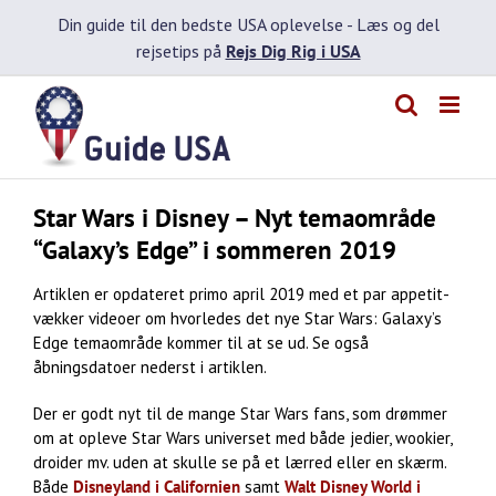
Skip
Din guide til den bedste USA oplevelse -
Læs og del
to
rejsetips på
Rejs Dig Rig i USA
content
Star Wars i Disney – Nyt temaområde
“Galaxy’s Edge” i sommeren 2019
Artiklen er opdateret primo april 2019 med et par appetit-
vækker videoer om hvorledes det nye Star Wars: Galaxy’s
Edge temaområde kommer til at se ud. Se også
åbningsdatoer nederst i artiklen.
Der er godt nyt til de mange Star Wars fans, som drømmer
om at opleve Star Wars universet med både jedier, wookier,
droider mv. uden at skulle se på et lærred eller en skærm.
Både
Disneyland i Californien
samt
Walt Disney World i