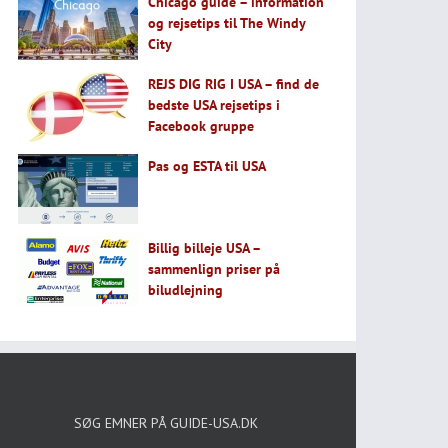
Chicago guide – information
og rejsetips til The Windy
City
REJS DIG RIG I USA – find de
bedste USA rejsetips i
Facebook gruppe
Pas og ESTA til USA
Billig billeje USA –
sammenlign priser på
biludlejning
SØG EMNER PÅ GUIDE-USA.DK