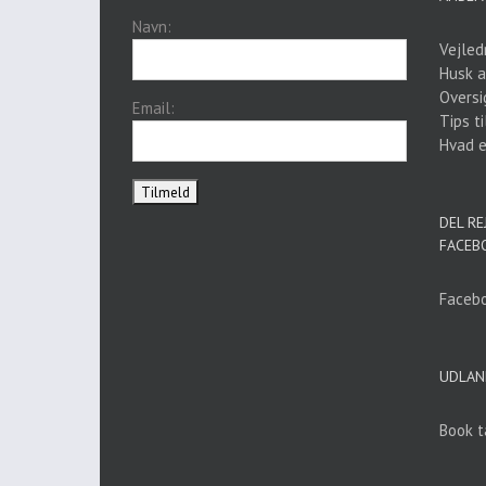
Navn:
Vejled
Husk a
Oversi
Email:
Tips ti
Hvad er
DEL RE
FACEB
Facebo
UDLAN
Book t