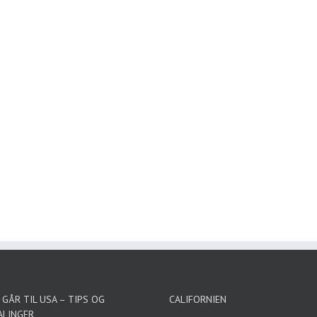
GÅR TIL USA – TIPS OG
CALIFORNIEN
ALINGER