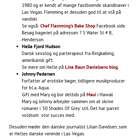
1980 og er kendt af mange fastboende skandinaver i
Las Vegas. Flemming er desuden god til at stå på
vandski.
Se også:
Chef Flemming’s Bake Shop
Facebook side.
Besøg bageriet på adressen 7 S Water St # B,
Henderson.
Helle Fjord Hudson
Dansk sexolog og parterapeut fra Ringkøbing,
amerikansk gift.
Se mere om Helle på
Line Baun Danielsens blog
.
Johnny Pedersen
Forfatter af erotiske bøger, tidligere musikproducer
for bl.a. Aqua.
Gift med Mary og bor deltids på
Maui
i Hawaii.
Mary og Johnny arbejder sammen om at skrive
romaner i ’50 Shades Of Grey’ stil. Det har parret
voldsom stor succes med.
Desuden møder den danske journalist Lilian Davidsen, som
er Helles danske veninde i Las Vegas.