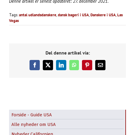
Denne artikel er senest opdateret: 27. december 2021.
Tags:
antal udlandsdanskere
,
dansk bageri i USA
,
Danskere i USA
,
Las
Vegas
Del denne artikel via:
Facebook
X
LinkedIn
WhatsApp
Pinterest
E-
mail
Forside - Guide USA
Alle nyheder om USA
Nyheder Californien