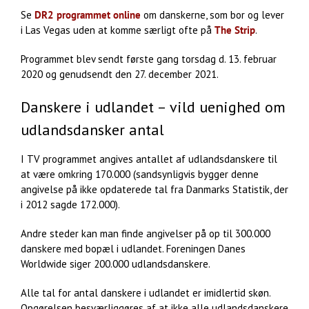
Se
DR2 programmet online
om danskerne, som bor og lever
i Las Vegas uden at komme særligt ofte på
The Strip
.
Programmet blev sendt første gang torsdag d. 13. februar
2020 og genudsendt den 27. december 2021.
Danskere i udlandet – vild uenighed om
udlandsdansker antal
I TV programmet angives antallet af udlandsdanskere til
at være omkring 170.000 (sandsynligvis bygger denne
angivelse på ikke opdaterede tal fra Danmarks Statistik, der
i 2012 sagde 172.000).
Andre steder kan man finde angivelser på op til 300.000
danskere med bopæl i udlandet. Foreningen Danes
Worldwide siger 200.000 udlandsdanskere.
Alle tal for antal danskere i udlandet er imidlertid skøn.
Opgørelsen besværliggøres af at ikke alle udlandsdanskere