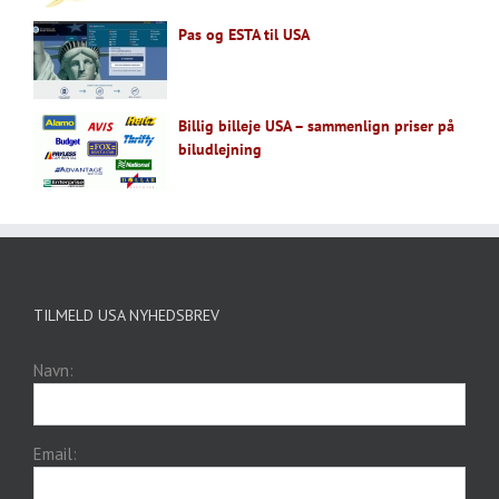
Pas og ESTA til USA
Billig billeje USA – sammenlign priser på
biludlejning
TILMELD USA NYHEDSBREV
Navn:
Email: