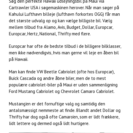
Søg den perfekte Hawaii udlejningsbil på Maui via
Cartrawler USA i søgemaskinen herover. Når man søger på
Kahului Lufthavn billeje (lufthavn forkortes OGG) får man
det største udvalg op og kan vælge billigste bil. Vælg
mellem tilbud fra Alamo, Avis, Budget, Dollar, Europcar,
Europcar, Hertz, National, Thrifty med flere.
Europcar har ofte de bedste tilbud i de billigere bilklasser,
men ikke nødvendigvis, hvis man gerne vil leje en åben bil
på Hawaii.
Man kan finde VW Beetle Cabriolet (ofte hos Europcar),
Buick Cascada og andre åbne biler, men de to mest
populære cabriolet-biler på Maui er uden sammenligning
Ford Mustang Cabriolet og Chevrolet Camaro Cabriolet.
Mustang’en er det fornuftige valg og samtidig den
antalsmæssigt nemmeste at finde. Blandt andet Dollar og
Thrifty har dog også ofte Camaro’en, som er lidt frækkere,
lidt lettere og dermed også lidt hurtigere.