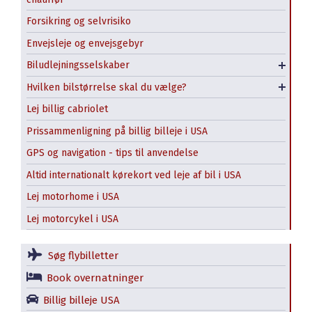
Forsikring og selvrisiko
Budget
Minivan / MPV
Envejsleje og envejsgebyr
Enterprise
SUV
Biludlejningsselskaber
Turo
Stor SUV - Full Size
Hvilken bilstørrelse skal du vælge?
Pickup truck
Lej billig cabriolet
Prissammenligning på billig billeje i USA
GPS og navigation - tips til anvendelse
Altid internationalt kørekort ved leje af bil i USA
Lej motorhome i USA
Lej motorcykel i USA
Søg flybilletter
Book overnatninger
Billig billeje USA