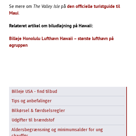
Se mere om
The Valley Isle
på
den officielle turistguide til
Maui
.
Relateret artikel om biludlejning på Hawaii:
Billeje Honolulu Lufthavn Hawaii – største lufthavn på
øgruppen
Billeje USA - find tilbud
Tips og anbefalinger
Bilkørsel & færdselsregler
Udgifter til brændstof
Alamo
Aldersbegrænsning og minimumsalder for ung
chauffør
Avis