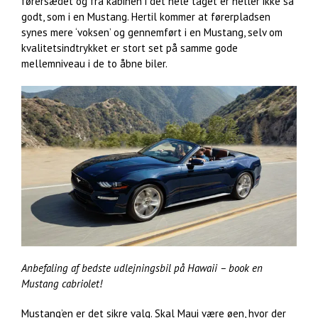
førersædet og fra kabinen i det hele taget er heller ikke så
godt, som i en Mustang. Hertil kommer at førerpladsen
synes mere ‘voksen’ og gennemført i en Mustang, selv om
kvalitetsindtrykket er stort set på samme gode
mellemniveau i de to åbne biler.
Anbefaling af bedste udlejningsbil på Hawaii – book en
Mustang cabriolet!
Mustang’en er det sikre valg. Skal Maui være øen, hvor der