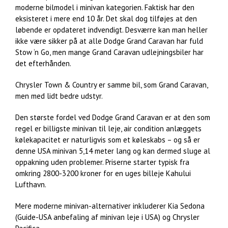
moderne bilmodel i minivan kategorien. Faktisk har den
eksisteret i mere end 10 år. Det skal dog tilføjes at den
løbende er opdateret indvendigt. Desværre kan man heller
ikke være sikker på at alle Dodge Grand Caravan har fuld
Stow ‘n Go, men mange Grand Caravan udlejningsbiler har
det efterhånden.
Chrysler Town & Country er samme bil, som Grand Caravan,
men med lidt bedre udstyr.
Den største fordel ved Dodge Grand Caravan er at den som
regel er billigste minivan til leje, air condition anlæggets
kølekapacitet er naturligvis som et køleskabs – og så er
denne USA minivan 5,14 meter lang og kan dermed sluge al
oppakning uden problemer. Priserne starter typisk fra
omkring 2800-3200 kroner for en uges billeje Kahului
Lufthavn.
Mere moderne minivan-alternativer inkluderer Kia Sedona
(Guide-USA anbefaling af minivan leje i USA) og Chrysler