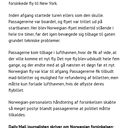
forsinkede fly til New York.
Inden afgang startede turen ellers som den skulle.
Passagererne var boardet, og flyet var trillet ud på
startbanen. Her blev Norwegian-flyet imidlertid stående i
hele tre timer, før det igen bevægede sig tilbage til gaten
grundet tekniske problemer.
Passagerne kom tilbage i lufthavnen, hvor de fik af vide, at
der ville komme et nyt fly. Det nye fly blev udskudt hele fem
gange, og der endte med at gå næsten et døgn før et nyt
Norwegian fly var klar til afgang. Passagererne fik tilbudt
mad-billetter og mulighed for refundering af billetten, men
måtte kun forlade lufthavnen, hvis de aflyste deres
flybillet.
Norwegian-personalets håndtering af forsinkelsen skabte
så meget postyr blandt passagererne at politiet måtte
tilkaldes.
Daily Mail journalisten skriver om Norwegian forsinkelsen: