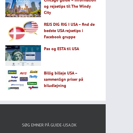
Chicago guide – information
og rejsetips til The Windy
City
REJS DIG RIG I USA – find de
bedste USA rejsetips i
Facebook gruppe
Pas og ESTA til USA
Billig billeje USA –
sammenlign priser på
biludlejning
SØG EMNER PÅ GUIDE-USA.DK