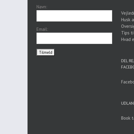
Navn:
Vejled
Husk a
Oversi
Email:
Tips ti
Hvad er
DEL RE
FACEB
Facebo
UDLAN
Book t