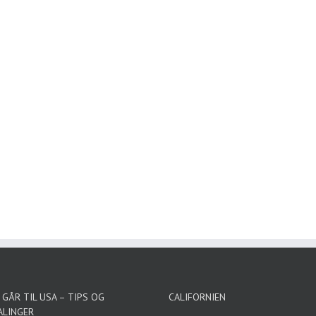
GÅR TIL USA – TIPS OG
CALIFORNIEN
ALINGER