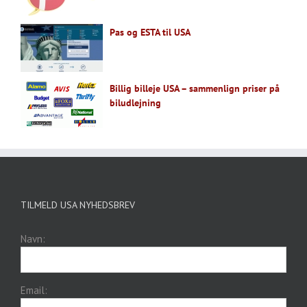
Pas og ESTA til USA
Billig billeje USA – sammenlign priser på
biludlejning
TILMELD USA NYHEDSBREV
Navn:
Email: