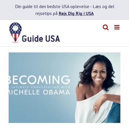
Skip
Din guide til den bedste USA oplevelse -
Læs og del
to
rejsetips på
Rejs Dig Rig i USA
content