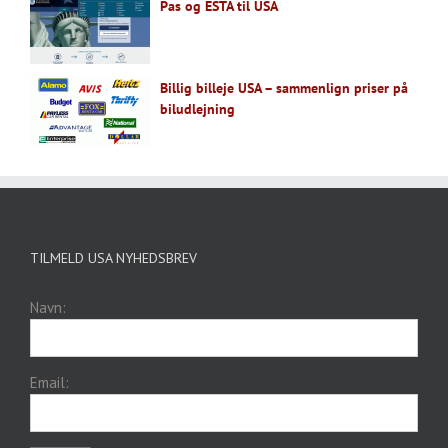
Pas og ESTA til USA
Billig billeje USA – sammenlign priser på
biludlejning
TILMELD USA NYHEDSBREV
Navn:
Email: