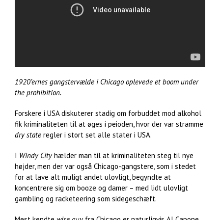
1920’ernes gangstervælde i Chicago oplevede et boom under
the prohibition.
Forskere i USA diskuterer stadig om forbuddet mod alkohol
fik kriminaliteten til at øges i peioden, hvor der var stramme
dry state
regler i stort set alle stater i USA.
I
Windy City
hælder man til at kriminaliteten steg til nye
højder, men der var også Chicago-gangstere, som i stedet
for at lave alt muligt andet ulovligt, begyndte at
koncentrere sig om booze og damer – med lidt ulovligt
gambling og racketeering som sidegeschæft.
Mest kendte
wise guy
fra Chicago er naturligvis Al Capone