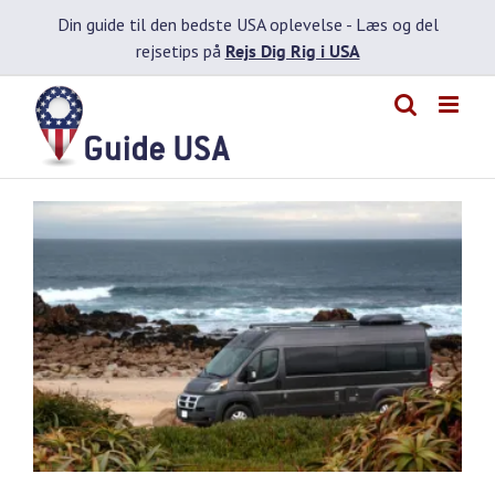
Skip
Din guide til den bedste USA oplevelse -
Læs og del
to
rejsetips på
Rejs Dig Rig i USA
content