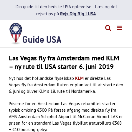
Skip
Din guide til den bedste USA oplevelse -
Læs og del
to
rejsetips på
Rejs Dig Rig i USA
content
Las Vegas fly fra Amsterdam med KLM
– ny rute til USA starter 6. juni 2019
Nyt hos det hollandske flyselskab
KLM
er direkte Las
Vegas fly fra Amsterdam. Ruten er planlagt til at starte den
6. juni og bliver KLM’s 18. rute til Nordamerika.
Priserne for en Amsterdam-Las Vegas returbillet starter
typisk omkring €500. På første afgang med direkte fly fra
AMS Amsterdam Schiphol Airport til McCarran Airport LAS er
prisen for en standard Las Vegas flybillet (returbillet) €568
+ €10 booking-gebyr.