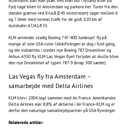
Alternativt kan man (især, hvis man bor i Jylland eller på
Fyn) tage bilen til Amsterdam og parkere her. Turen fra den
danske grænse ved Kruså (E45 motorvejen) tager mellem 6
og 7 timer med normal trafik for de godt 620 km af
Autobahn A7/A1/E35.
KLM anvender stadig Boeing 747-400 ‘Jumbojet’ fly på
mange af sine USA-ruter. Udskiftningen er dog i fuld gang,
og der indsættes i stedet nye Boeing 787 Dreamliner og
Airbus A350 fly. KLM Las Vegas flyet forlyder at skulle blive
den nye Dreamliner af typen 787-9 (knap 300 sæder).
Las Vegas fly fra Amsterdam –
samarbejde med Delta Airlines
KLM blev i 2004 lagt sammen med Air France. Amerikanske
Delta Airlines ejer 8,8% af aktierne i Air France-KLM og er
derfor den naturlige samarbejdspartner på USA flyvninger.
Relaterede artikler: