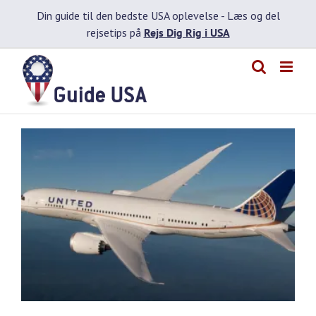
Skip
Din guide til den bedste USA oplevelse -
Læs og del
to
rejsetips på
Rejs Dig Rig i USA
content