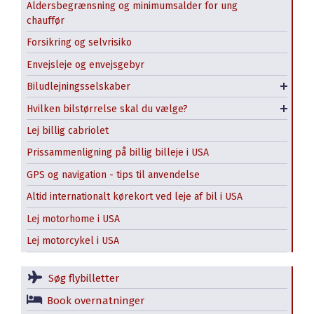
Aldersbegrænsning og minimumsalder for ung
chauffør
Avis
Forsikring og selvrisiko
Budget
Minivan / MPV
Envejsleje og envejsgebyr
Enterprise
SUV
Biludlejningsselskaber
Turo
Stor SUV - Full Size
Hvilken bilstørrelse skal du vælge?
Pickup truck
Lej billig cabriolet
Prissammenligning på billig billeje i USA
GPS og navigation - tips til anvendelse
Altid internationalt kørekort ved leje af bil i USA
Lej motorhome i USA
Lej motorcykel i USA
Søg flybilletter
Book overnatninger