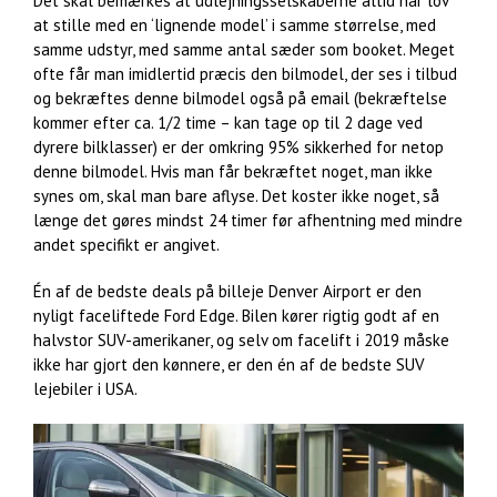
Det skal bemærkes at udlejningsselskaberne altid har lov
at stille med en ‘lignende model’ i samme størrelse, med
samme udstyr, med samme antal sæder som booket. Meget
ofte får man imidlertid præcis den bilmodel, der ses i tilbud
og bekræftes denne bilmodel også på email (bekræftelse
kommer efter ca. 1/2 time – kan tage op til 2 dage ved
dyrere bilklasser) er der omkring 95% sikkerhed for netop
denne bilmodel. Hvis man får bekræftet noget, man ikke
synes om, skal man bare aflyse. Det koster ikke noget, så
længe det gøres mindst 24 timer før afhentning med mindre
andet specifikt er angivet.
Én af de bedste deals på billeje Denver Airport er den
nyligt faceliftede Ford Edge. Bilen kører rigtig godt af en
halvstor SUV-amerikaner, og selv om facelift i 2019 måske
ikke har gjort den kønnere, er den én af de bedste SUV
lejebiler i USA.