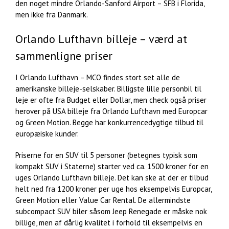
den noget mindre Orlando-Sanford Airport – SFB i Florida,
men ikke fra Danmark.
Orlando Lufthavn billeje – værd at
sammenligne priser
I Orlando Lufthavn – MCO findes stort set alle de
amerikanske billeje-selskaber. Billigste lille personbil til
leje er ofte fra Budget eller Dollar, men check også priser
herover på USA billeje fra Orlando Lufthavn med Europcar
og Green Motion. Begge har konkurrencedygtige tilbud til
europæiske kunder.
Priserne for en SUV til 5 personer (betegnes typisk som
kompakt SUV i Staterne) starter ved ca. 1500 kroner for en
uges Orlando Lufthavn billeje. Det kan ske at der er tilbud
helt ned fra 1200 kroner per uge hos eksempelvis Europcar,
Green Motion eller Value Car Rental. De allermindste
subcompact SUV biler såsom Jeep Renegade er måske nok
billige, men af dårlig kvalitet i forhold til eksempelvis en