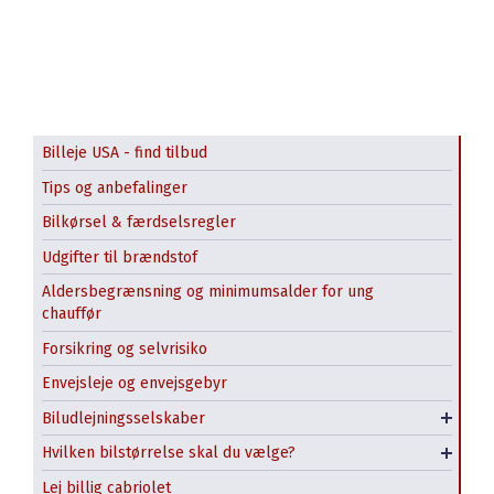
Billeje USA - find tilbud
Tips og anbefalinger
Bilkørsel & færdselsregler
Udgifter til brændstof
Alamo
Aldersbegrænsning og minimumsalder for ung
chauffør
Avis
Forsikring og selvrisiko
Budget
Minivan / MPV
Envejsleje og envejsgebyr
Enterprise
SUV
Biludlejningsselskaber
Turo
Stor SUV - Full Size
Hvilken bilstørrelse skal du vælge?
Pickup truck
Lej billig cabriolet