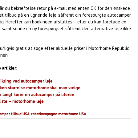
får du bekræftelse retur på e-mail med enten OK for den ønskede
 et tilbud på en lignende leje, såfremt din forespurgte autocamper
dig. Herefter kan bookingen afsluttes – eller du kan foretage en
 samt sende en ny forespørgsel, såfremt den alternative leje ikke
urligvis gratis at søge efter aktuelle priser i Motorhome Republic
nen.
 artikler:
sikring ved autocamper leje
lken størrelse motorhome skal man vælge
r langt kører en autocamper på literen
liste – motorhome leje
amper tilbud USA
,
rabatkampagne motorhome USA