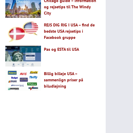
Chicago guide – information
og rejsetips til The Windy
City
REJS DIG RIG I USA – find de
bedste USA rejsetips i
Facebook gruppe
Pas og ESTA til USA
Billig billeje USA –
sammenlign priser på
biludlejning