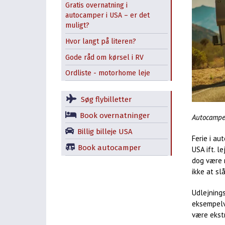
Gratis overnatning i
autocamper i USA – er det
muligt?
Hvor langt på literen?
Gode råd om kørsel i RV
Ordliste - motorhome leje
Søg flybilletter
Book overnatninger
Autocamper
Billig billeje USA
Ferie i au
Book autocamper
USA ift. l
dog være 
ikke at sl
Udlejning
eksempelv
være ekstr