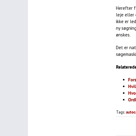
Herefter 
leje eller
ikke er le
ny søgning
ønskes.
Det er nat
søgemaski
Relaterede
For
Hvi
Hvo
Ord
Tags:
autoc