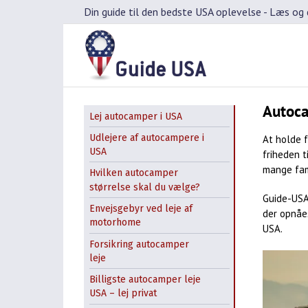
Skip
Din guide til den bedste USA oplevelse -
Læs og d
to
content
Autoca
Lej autocamper i USA
Udlejere af autocampere i
At holde 
USA
friheden t
mange fami
Hvilken autocamper
størrelse skal du vælge?
Guide-USA
Envejsgebyr ved leje af
der opnåe
motorhome
USA.
Forsikring autocamper
leje
Billigste autocamper leje
USA – lej privat