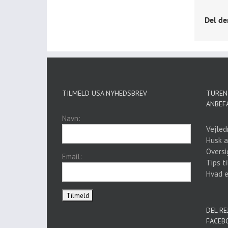
Del de
TILMELD USA NYHEDSBREV
TUREN 
ANBEF
Navn:
Vejled
Husk a
Oversi
Email:
Tips ti
Hvad er
DEL RE
FACEB