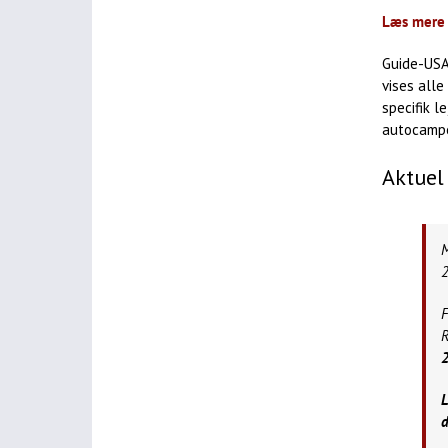
Læs mere 
Guide-USA
vises alle
specifik l
autocamper
Aktuel
M
2
F
R
L