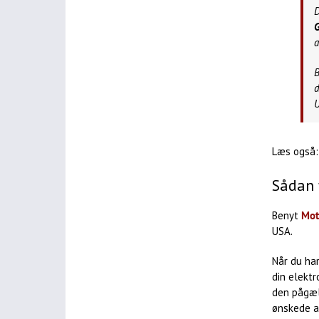
D
a
d
U
Læs også
Sådan 
Benyt
Mot
USA.
Når du ha
din elektr
den pågæl
ønskede a