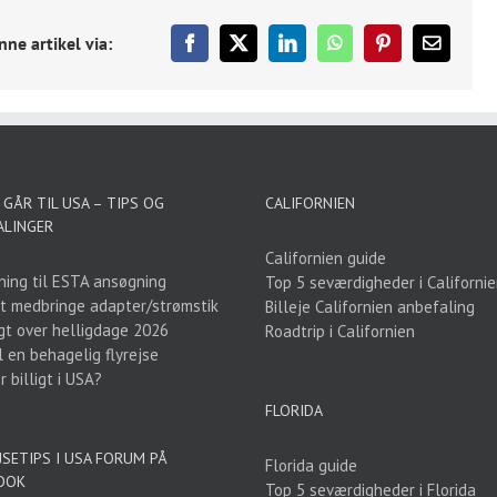
nne artikel via:
Facebook
X
LinkedIn
WhatsApp
Pinterest
E-
mail
GÅR TIL USA – TIPS OG
CALIFORNIEN
ALINGER
Californien guide
ning til ESTA ansøgning
Top 5 seværdigheder i Californi
t medbringe adapter/strømstik
Billeje Californien anbefaling
gt over helligdage 2026
Roadtrip i Californien
l en behagelig flyrejse
 billigt i USA?
FLORIDA
JSETIPS I USA FORUM PÅ
Florida guide
OOK
Top 5 seværdigheder i Florida