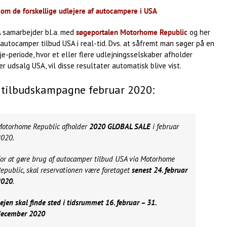
om de forskellige udlejere af autocampere i USA
 samarbejder bl.a. med
søgeportalen Motorhome Republic
og her
 autocamper tilbud USA i real-tid. Dvs. at såfremt man søger på en
eje-periode, hvor et eller flere udlejningsselskaber afholder
 udsalg USA, vil disse resultater automatisk blive vist.
 tilbudskampagne februar 2020:
otorhome Republic afholder
2020 GLOBAL SALE
i februar
020.
or at gøre brug af autocamper tilbud USA via Motorhome
epublic, skal reservationen være foretaget
senest 24. februar
2020
.
ejen skal finde sted i tidsrummet 16. februar – 31.
december 2020