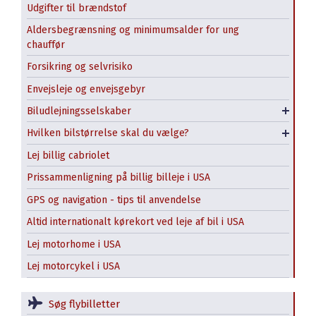
Udgifter til brændstof
Alamo
Aldersbegrænsning og minimumsalder for ung
chauffør
Avis
Forsikring og selvrisiko
Budget
Minivan / MPV
Envejsleje og envejsgebyr
Enterprise
SUV
Biludlejningsselskaber
Turo
Stor SUV - Full Size
Hvilken bilstørrelse skal du vælge?
Pickup truck
Lej billig cabriolet
Prissammenligning på billig billeje i USA
GPS og navigation - tips til anvendelse
Altid internationalt kørekort ved leje af bil i USA
Lej motorhome i USA
Lej motorcykel i USA
Søg flybilletter