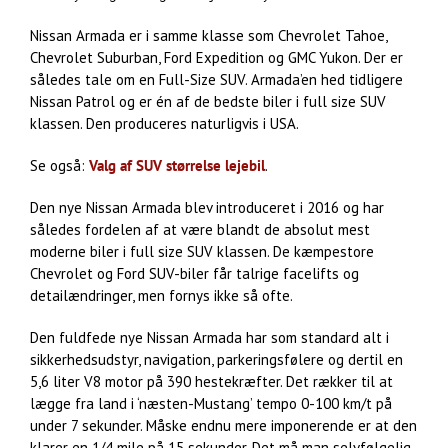
Nissan Armada er i samme klasse som Chevrolet Tahoe,
Chevrolet Suburban, Ford Expedition og GMC Yukon. Der er
således tale om en Full-Size SUV. Armada’en hed tidligere
Nissan Patrol og er én af de bedste biler i full size SUV
klassen. Den produceres naturligvis i USA.
Se også:
Valg af SUV størrelse lejebil
.
Den nye Nissan Armada blev introduceret i 2016 og har
således fordelen af at være blandt de absolut mest
moderne biler i full size SUV klassen. De kæmpestore
Chevrolet og Ford SUV-biler får talrige facelifts og
detailændringer, men fornys ikke så ofte.
Den fuldfede nye Nissan Armada har som standard alt i
sikkerhedsudstyr, navigation, parkeringsfølere og dertil en
5,6 liter V8 motor på 390 hestekræfter. Det rækker til at
lægge fra land i ‘næsten-Mustang’ tempo 0-100 km/t på
under 7 sekunder. Måske endnu mere imponerende er at den
klarer en 1/4 mile på 15 sekunder. Det må man selvfølgelig