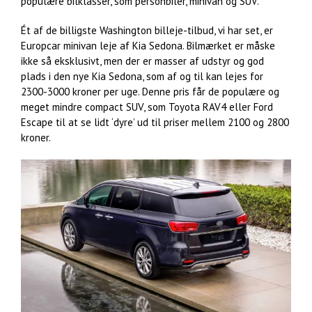
populære bilklasser, som personbiler, minivan og SUV.
Ét af de billigste Washington billeje-tilbud, vi har set, er
Europcar minivan leje af Kia Sedona. Bilmærket er måske
ikke så eksklusivt, men der er masser af udstyr og god
plads i den nye Kia Sedona, som af og til kan lejes for
2300-3000 kroner per uge. Denne pris får de populære og
meget mindre compact SUV, som Toyota RAV4 eller Ford
Escape til at se lidt ‘dyre’ ud til priser mellem 2100 og 2800
kroner.