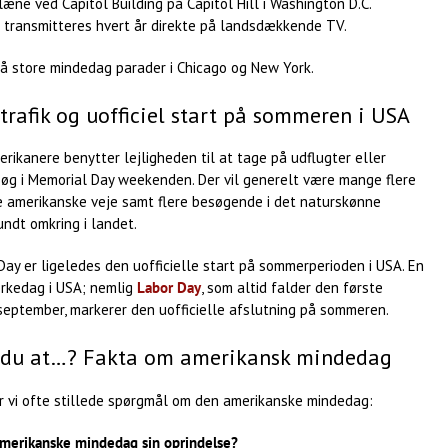
læne ved Capitol Building på Capitol Hill i Washington D.C.
 transmitteres hvert år direkte på landsdækkende TV.
så store mindedag parader i Chicago og New York.
 trafik og uofficiel start på sommeren i USA
ikanere benytter lejligheden til at tage på udflugter eller
søg i Memorial Day weekenden. Der vil generelt være mange flere
de amerikanske veje samt flere besøgende i det naturskønne
ndt omkring i landet.
ay er ligeledes den uofficielle start på sommerperioden i USA. En
kedag i USA; nemlig
Labor Day
, som altid falder den første
september, markerer den uofficielle afslutning på sommeren.
 du at…? Fakta om amerikansk mindedag
r vi ofte stillede spørgmål om den amerikanske mindedag:
amerikanske mindedag sin oprindelse?