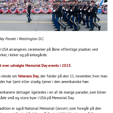
ay Parade i Washington D.C.
i USA arrangeres ceremonier på åbne offentlige pladser, ved
er, i kirker og på kirkegårde.
gt over udvalgte Memorial Day events i 2025
.
n minde om
Veterans Day
, der falder på den 11. november, hvor man
 der har tjent eller stadig tjener i den amerikanske hær.
rikanere deltager ligeledes i en af de mange parader, som bliver
både små og store byer i USA på Memorial Day.
radition er også National Memorial Concert, som foregår på den