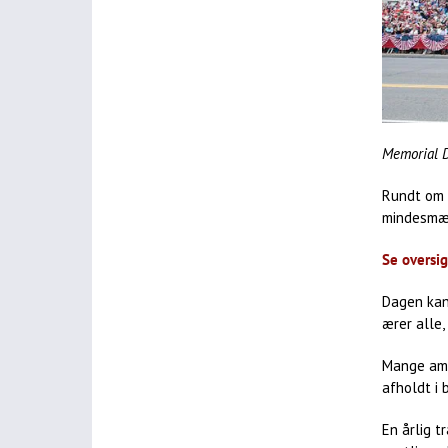
Memorial D
Rundt om 
mindesmærk
Se oversi
Dagen ka
ærer alle,
Mange ame
afholdt i 
En årlig t