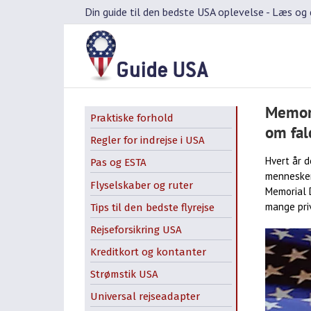
Skip
Din guide til den bedste USA oplevelse -
Læs og d
to
content
Memori
Praktiske forhold
om fal
Regler for indrejse i USA
Hvert år 
Pas og ESTA
mennesker
Flyselskaber og ruter
Memorial D
mange pri
Tips til den bedste flyrejse
Rejseforsikring USA
Kreditkort og kontanter
Strømstik USA
Universal rejseadapter