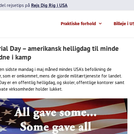
el rejsetips på
Rejs Dig Rig i USA
Praktiske forhold
Billeje i 
al Day – amerikansk helligdag til minde
dne i kamp
den sidste mandag i maj måned mindes USA’s befolkning de
, som er omkommet, mens de gjorde militærtjeneste for landet.
ay er en offentlig helligdag, og skoler, offentlige kontorer samt
vate virksomheder holder lukket.