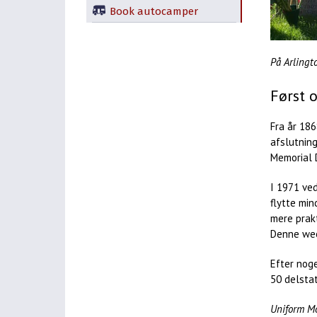
Book autocamper
På Arlingt
Først o
Fra år 186
afslutning
Memorial D
I 1971 ve
flytte min
mere prakt
Denne wee
Efter nog
50 delsta
Uniform M