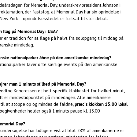
deårsdagen for Memorial Day, underskrev præsident Johnson i
oklamation, der fastslog, at Memorial Day har sin oprindelse i
New York – oprindelsesstedet er fortsat til stor debat.
n flag på Memorial Day i USA?
der er tradition for at flage på halvt fra solopgang til middag på
kanske mindedag.
anske nationalparker åbne på den amerikanske mindedag?
nationalparker laver ofte særlige events på den amerikanske
ejrer man 1 minuts stilhed på Memorial Day?
vedtog Kongressen et helt specifik klokkeslet for, hvilket minut,
elt er mindestidpunktet på mindedagen. Alle amerikanere
til at stoppe op og mindes de faldne,
præcis klokken 15.00 lokal
sbegivenheder holder også 1 minuts pause kl. 15.00.
emorial Day?
undersøgelse har tidligere vist at blot 28% af amerikanerne er