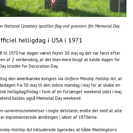
on National Cemetary opstilles flag ved gravsten ifm. Memorial Day.
fficiel helligdag i USA i 1971
8 til 1970 har dagen været fejret 30. maj og det var først efter
en af 2. verdenskrig, at det blev mere brugt at kalde dagen for
ay istedet for Decoration Day.
dtog den amerikanske kongres via
Uniform Monday Holiday Act
, at
dedagen fra 30. maj til den sidste mandag i maj for at skabe en
isk helligdag/fridag i form af en forlænget weekend sidst i maj.
kend kaldes også Memorial Day weekend.
en uoverensstemmelser i nogle delstater, endte det med at alle
ter implementerede ændringen i løbet af 1970’erne.
onday Holiday Act
inkluderede ligeledes at både Washington’s