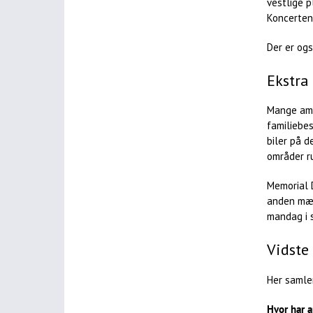
vestlige p
Koncerten
Der er og
Ekstra
Mange amer
familiebe
biler på 
områder ru
Memorial D
anden mær
mandag i 
Vidste
Her samle
Hvor har 