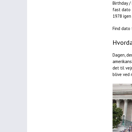
Birthday /
fast dato 
1978 igen 
Find dato 
Hvorda
Dagen, de
amerikansk
det til ve
blive ved 