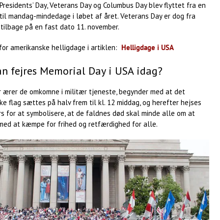
 Presidents’ Day, Veterans Day og Columbus Day blev flyttet fra en
til mandag-mindedage i løbet af året. Veterans Day er dog fra
tilbage på en fast dato 11. november.
for amerikanske helligdage i artiklen:
Helligdage i USA
n fejres Memorial Day i USA idag?
r ærer de omkomne i militær tjeneste, begynder med at det
e flag sættes på halv frem til kl. 12 middag, og herefter hejses
jrs for at symbolisere, at de faldnes død skal minde alle om at
med at kæmpe for frihed og retfærdighed for alle.