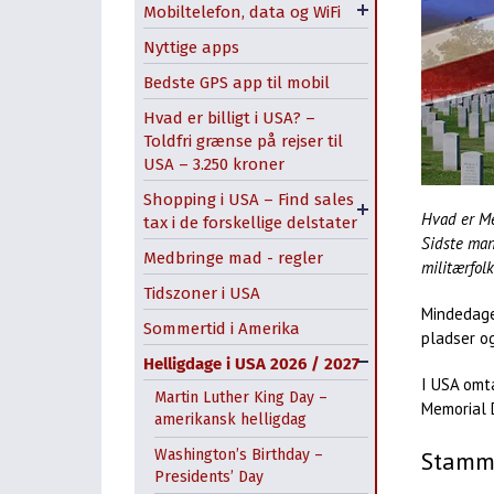
Mobiltelefon, data og WiFi
3LikeHome USA
Nyttige apps
Bedste GPS app til mobil
Hvad er billigt i USA? –
Toldfri grænse på rejser til
USA – 3.250 kroner
Shopping i USA – Find sales
Opnå de bedste priser i
Hvad er Me
tax i de forskellige delstater
outlets i USA
Sidste man
Medbringe mad - regler
militærfol
Tidszoner i USA
Mindedagen
Sommertid i Amerika
pladser o
Helligdage i USA 2026 / 2027
I USA omt
Martin Luther King Day –
Memorial 
amerikansk helligdag
Stamme
Washington’s Birthday –
Presidents’ Day