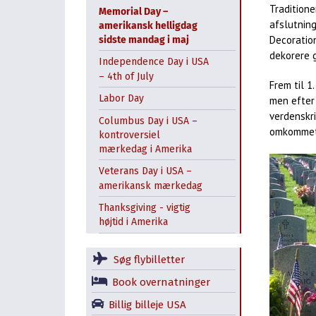
Tradition
Memorial Day –
afslutning
amerikansk helligdag
Decoratio
sidste mandag i maj
dekorere 
Independence Day i USA
– 4th of July
Frem til 1
Labor Day
men efter
verdenskri
Columbus Day i USA –
omkommet 
kontroversiel
mærkedag i Amerika
Veterans Day i USA –
amerikansk mærkedag
Thanksgiving - vigtig
højtid i Amerika
Søg flybilletter
Book overnatninger
Billig billeje USA