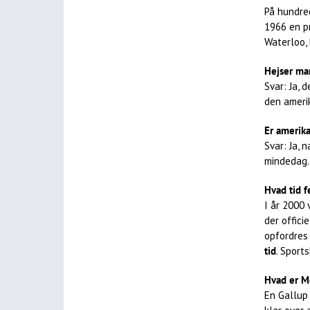
På hundre
1966 en pr
Waterloo, 
Hejser ma
Svar: Ja, 
den ameri
Er amerik
Svar: Ja, 
mindedag.
Hvad tid f
I år 2000 
der offici
opfordres 
tid
. Sport
Hvad er M
En Gallup 