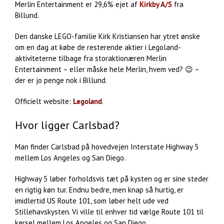
Merlin Entertainment er 29,6% ejet af
Kirkby A/S
fra
Billund.
Den danske LEGO-familie Kirk Kristiansen har ytret ønske
om en dag at købe de resterende aktier i Legoland-
aktiviteterne tilbage fra storaktionæren Merlin
Entertainment – eller måske hele Merlin, hvem ved? 😉 –
der er jo penge nok i Billund.
Officielt website:
Legoland
.
Hvor ligger Carlsbad?
Man finder Carlsbad på hovedvejen Interstate Highway 5
mellem Los Angeles og San Diego.
Highway 5 løber forholdsvis tæt på kysten og er sine steder
en rigtig køn tur. Endnu bedre, men knap så hurtig, er
imidlertid US Route 101, som løber helt ude ved
Stillehavskysten. Vi ville til enhver tid vælge Route 101 til
kørsel mellem Los Angeles og San Diego.