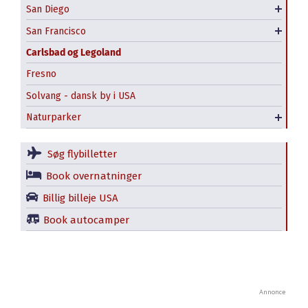
San Diego
USS Midway
Kabelsporvogn
San Francisco
Offentlig transport i SF
Carlsbad og Legoland
Fresno
Solvang - dansk by i USA
Yosemite National Park – hvad skal man se?
Naturparker
Redwood National State Parks
Søg flybilletter
Book overnatninger
Billig billeje USA
Book autocamper
Annonce