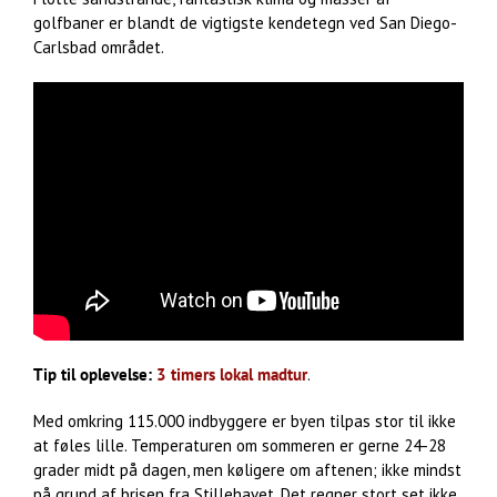
golfbaner er blandt de vigtigste kendetegn ved San Diego-
Carlsbad området.
Tip til oplevelse:
3 timers lokal madtur
.
Med omkring 115.000 indbyggere er byen tilpas stor til ikke
at føles lille. Temperaturen om sommeren er gerne 24-28
grader midt på dagen, men køligere om aftenen; ikke mindst
på grund af brisen fra Stillehavet. Det regner stort set ikke