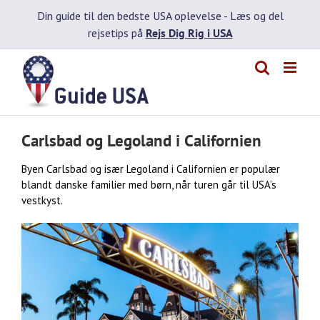
Skip
Din guide til den bedste USA oplevelse -
Læs og del
to
rejsetips på
Rejs Dig Rig i USA
content
Carlsbad og Legoland i Californien
Byen Carlsbad og især Legoland i Californien er populær
blandt danske familier med børn, når turen går til USA’s
vestkyst.