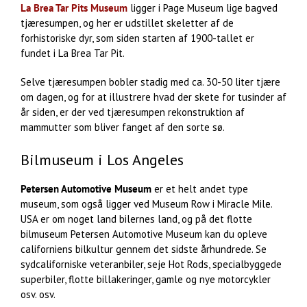
La Brea Tar Pits Museum
ligger i Page Museum lige bagved
tjæresumpen, og her er udstillet skeletter af de
forhistoriske dyr, som siden starten af 1900-tallet er
fundet i La Brea Tar Pit.
Selve tjæresumpen bobler stadig med ca. 30-50 liter tjære
om dagen, og for at illustrere hvad der skete for tusinder af
år siden, er der ved tjæresumpen rekonstruktion af
mammutter som bliver fanget af den sorte sø.
Bilmuseum i Los Angeles
Petersen Automotive Museum
er et helt andet type
museum, som også ligger ved Museum Row i Miracle Mile.
USA er om noget land bilernes land, og på det flotte
bilmuseum Petersen Automotive Museum kan du opleve
californiens bilkultur gennem det sidste århundrede. Se
sydcaliforniske veteranbiler, seje Hot Rods, specialbyggede
superbiler, flotte billakeringer, gamle og nye motorcykler
osv. osv.