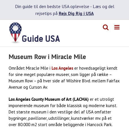
Skip
Din guide til den bedste USA oplevelse -
Læs og del
to
rejsetips på
Rejs Dig Rig i USA
content
Museum Row i Miracle Mile
Området Miracle Mile i
Los Angeles
er hovedsageligt kendt
for sine meget populære museer, som ligger på række –
Museum Row – på hver side af Wilshire Blvd. mellem Fairfax
Avenue og Curson Av.
Los Angeles County Museum of Art (LACMA)
er et utroligt
imponerende museum for både klassisk og moderne kunst.
Det største museum i den vestlige del af USA omfatter
bygninger, pavilloner, udstillinger, kunstværker mv. på et
over 80.000 m2 stort område beliggende i Hancock Park.