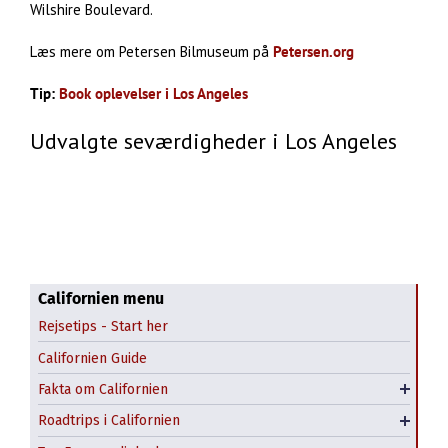
Wilshire Boulevard.
Læs mere om Petersen Bilmuseum på
Petersen.org
Tip:
Book oplevelser i Los Angeles
Udvalgte seværdigheder i Los Angeles
Californien menu
Rejsetips - Start her
Californien Guide
Historie om Californien
Highway 1 - syd for SF.
Fakta om Californien
Klimaet i Californien
Highway 1 - nord for SF.
Roadtrips i Californien
Roadtrip fra San Francisco til Las Vegas