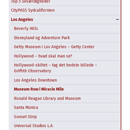
Top 5 seværdigheder
CityPASS Sydcalifornien
Los Angeles
Beverly Hills
Disneyland og Adventure Park
Getty Museum i Los Angeles – Getty Center
Hollywood – hvad skal man se?
Hollywood-skiltet – tag det bedste billede –
Griffith Observatory
Los Angeles Downtown
Museum Row i Miracle Mile
Balboa Park
Ronald Reagan Library and Museum
Gaslamp District
CityPASS San Francisco
Santa Monica
Liberty Public Market
Alcatraz – fængselsø
Sunset Strip
Old Town
Chinatown
Universal Studios L.A.
San Diego Zoo
Fisherman’s Wharf, Pier 39 og San Francisco