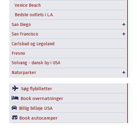
Venice Beach
Seaport Village
Maritime
Bedste outlets i L.A.
SeaWorld i San Diego
Golden Gate Bridge
San Diego
USS Midway
Kabelsporvogn
San Francisco
Offentlig transport i SF
Carlsbad og Legoland
Fresno
Solvang - dansk by i USA
Yosemite National Park – hvad skal man se?
Naturparker
Redwood National State Parks
Søg flybilletter
Book overnatninger
Billig billeje USA
Book autocamper