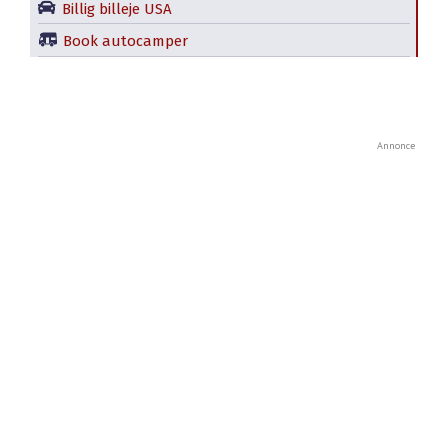
Billig billeje USA
Book autocamper
Annonce