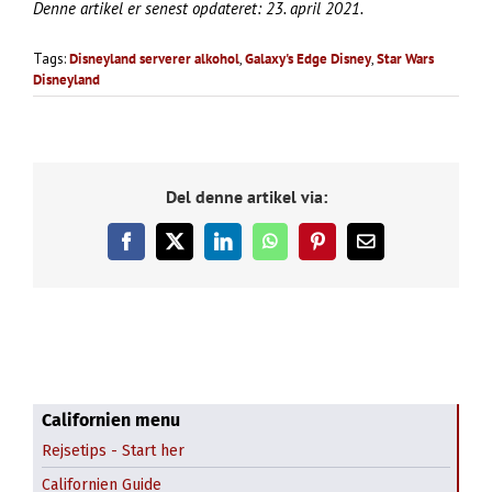
Denne artikel er senest opdateret: 23. april 2021.
Tags:
Disneyland serverer alkohol
,
Galaxy's Edge Disney
,
Star Wars
Disneyland
Del denne artikel via:
Beverly Hills
Facebook
X
LinkedIn
WhatsApp
Pinterest
E-
Disneyland og Adventure Park
mail
Getty Museum i Los Angeles – Getty Center
Hollywood – hvad skal man se?
Hollywood-skiltet – tag det bedste billede –
Griffith Observatory
Los Angeles Downtown
Californien menu
Rejsetips - Start her
Museum Row i Miracle Mile
Balboa Park
Californien Guide
Historie om Californien
Highway 1 - syd for SF.
Ronald Reagan Library and Museum
Gaslamp District