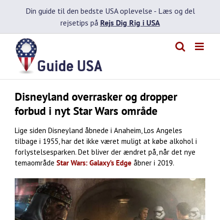
Skip
Din guide til den bedste USA oplevelse -
Læs og del
to
rejsetips på
Rejs Dig Rig i USA
content
Disneyland overrasker og dropper
forbud i nyt Star Wars område
Lige siden Disneyland åbnede i Anaheim, Los Angeles
tilbage i 1955, har det ikke været muligt at købe alkohol i
forlystelsesparken. Det bliver der ændret på, når det nye
temaområde
Star Wars: Galaxy’s Edge
åbner i 2019.